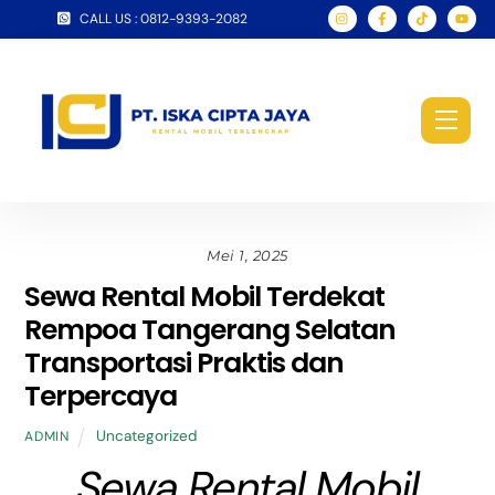
Skip
CALL US : 0812-9393-2082
to
content
Men
Mei 1, 2025
Sewa Rental Mobil Terdekat
Rempoa Tangerang Selatan
Transportasi Praktis dan
Terpercaya
Uncategorized
ADMIN
Sewa Rental Mobil