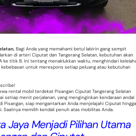
elatan,
Bagi Anda yang memahami betul labirin gang sempit
darkan di arteri Ciputat dan Tangerang Selatan, kebutuhan akan
 A ke titik B. Ini tentang menaklukkan waktu, menghindari kelelah
liki kebebasan untuk merespons setiap peluang atau kebutuhan
bscribe!
ewa rental mobil terdekat Pisangan Ciputat Tangerang Selatan
ai setiap menit perjalanan, yang menginginkan kendaraan andal
s di Pisangan, siap mengantarkan Anda menjelajahi Ciputat hingg
. Saatnya memilih kendali penuh atas mobilitas Anda.
a Jaya Menjadi Pilihan Utama