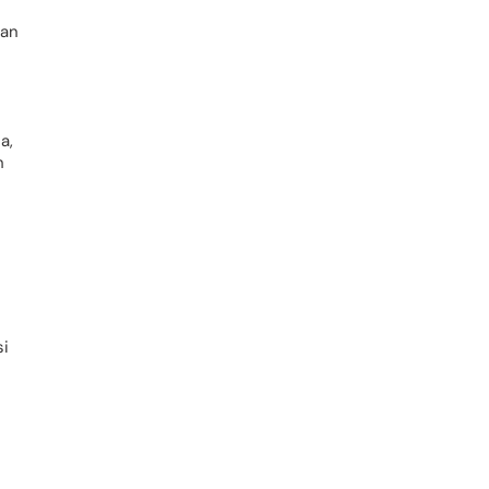
dan
a,
h
si