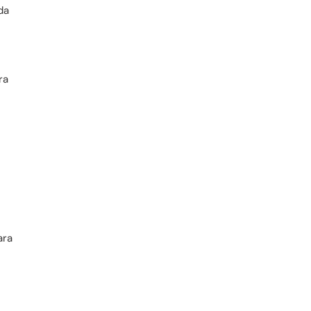
da
ra
ara