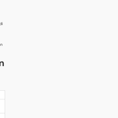
di
an
n