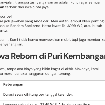
alan-jalan, transportasi yang nyaman adalah kunci agar semua
gan
terbaik dari iska cipta jaya
bscribe!
sa jadi jawaban yang Anda cari. Mau antar-jemput klien penting 
man ke Bandara Soekarno-Hatta lewat Tol JORR W2, atau butuh
antu.
area ini. Kami tidak hanya menyewakan mobil, tapi juga memberik
 menyenangkan.
ova Reborn di Puri Kembanga
wal, tanpa ada biaya yang bikin kaget di akhir. Makanya, kami
bisa merencanakan anggaran dengan tenang.
Keterangan
Durasi sewa dihitung per tanggal kalender.
Layanan selesai pukul 23:45 WIB. Ada biaya overtime