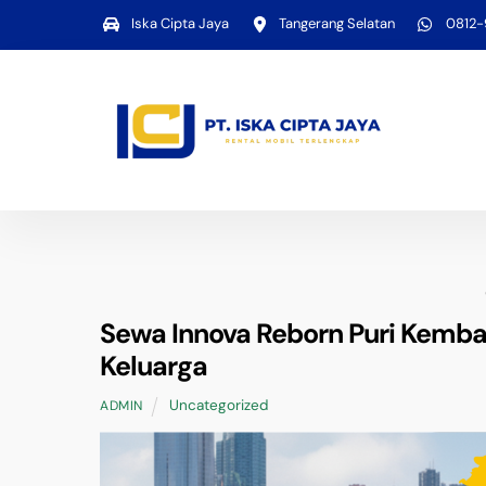
Skip
Iska Cipta Jaya
Tangerang Selatan
0812
to
content
Sewa Innova Reborn Puri Kemban
Keluarga
Uncategorized
ADMIN