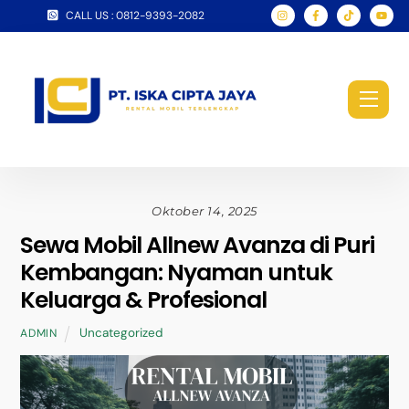
Skip
CALL US : 0812-9393-2082
to
content
Men
Oktober 14, 2025
Sewa Mobil Allnew Avanza di Puri
Kembangan: Nyaman untuk
Keluarga & Profesional
Uncategorized
ADMIN