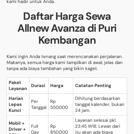
kami hadir untuk Anda.
Daftar Harga Sewa
Allnew Avanza di Puri
Kembangan
Kami ingin Anda tenang saat merencanakan perjalanan.
Makanya, semua harga kami tampilkan di awal, jelas dan
tanpa ada biaya tambahan yang bikin kaget.
Paket
Durasi
Harga
Catatan Penting
Layanan
Harian
Dihitung berdasarkan
Per
Rp
Lepas
tanggal kalender, bukan
Tanggal
550.000
Kunci
24 jam.
Layanan selesai pkl.
Mobil +
Full
Rp
23:45 WIB. Lewat dari
Driver +
Day
850.000
itu akan ada biaya