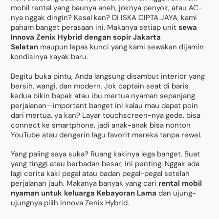
mobil rental yang baunya aneh, joknya penyok, atau AC-
nya nggak dingin? Kesal kan? Di ISKA CIPTA JAYA, kami
paham banget perasaan ini. Makanya setiap unit
sewa
Innova Zenix Hybrid dengan sopir Jakarta
Selatan
maupun lepas kunci yang kami sewakan dijamin
kondisinya kayak baru.
Begitu buka pintu, Anda langsung disambut interior yang
bersih, wangi, dan modern. Jok captain seat di baris
kedua bikin bapak atau ibu mertua nyaman sepanjang
perjalanan—important banget ini kalau mau dapat poin
dari mertua, ya kan? Layar touchscreen-nya gede, bisa
connect ke smartphone, jadi anak-anak bisa nonton
YouTube atau dengerin lagu favorit mereka tanpa rewel.
Yang paling saya suka? Ruang kakinya lega banget. Buat
yang tinggi atau berbadan besar, ini penting. Nggak ada
lagi cerita kaki pegal atau badan pegal-pegal setelah
perjalanan jauh. Makanya banyak yang cari
rental mobil
nyaman untuk keluarga Kebayoran Lama
dan ujung-
ujungnya pilih Innova Zenix Hybrid.