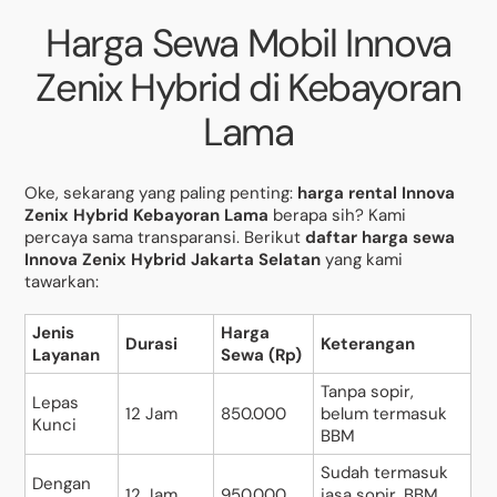
Harga Sewa Mobil Innova
Zenix Hybrid di Kebayoran
Lama
Oke, sekarang yang paling penting:
harga rental Innova
Zenix Hybrid Kebayoran Lama
berapa sih? Kami
percaya sama transparansi. Berikut
daftar harga sewa
Innova Zenix Hybrid Jakarta Selatan
yang kami
tawarkan:
Jenis
Harga
Durasi
Keterangan
Layanan
Sewa (Rp)
Tanpa sopir,
Lepas
12 Jam
850.000
belum termasuk
Kunci
BBM
Sudah termasuk
Dengan
12 Jam
950.000
jasa sopir, BBM