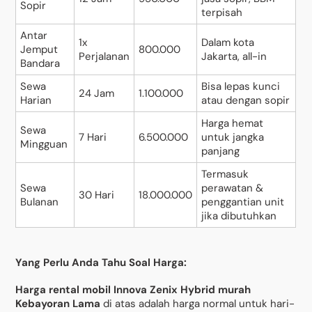
Sopir
terpisah
Antar
1x
Dalam kota
Jemput
800.000
Perjalanan
Jakarta, all-in
Bandara
Sewa
Bisa lepas kunci
24 Jam
1.100.000
Harian
atau dengan sopir
Harga hemat
Sewa
7 Hari
6.500.000
untuk jangka
Mingguan
panjang
Termasuk
Sewa
perawatan &
30 Hari
18.000.000
Bulanan
penggantian unit
jika dibutuhkan
Yang Perlu Anda Tahu Soal Harga:
Harga rental mobil Innova Zenix Hybrid murah
Kebayoran Lama
di atas adalah harga normal untuk hari-