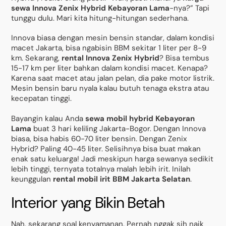
sewa Innova Zenix Hybrid Kebayoran Lama
-nya?” Tapi
tunggu dulu. Mari kita hitung-hitungan sederhana.
Innova biasa dengan mesin bensin standar, dalam kondisi
macet Jakarta, bisa ngabisin BBM sekitar 1 liter per 8-9
km. Sekarang,
rental Innova Zenix Hybrid
? Bisa tembus
15-17 km per liter bahkan dalam kondisi macet. Kenapa?
Karena saat macet atau jalan pelan, dia pake motor listrik.
Mesin bensin baru nyala kalau butuh tenaga ekstra atau
kecepatan tinggi.
Bayangin kalau Anda
sewa mobil hybrid Kebayoran
Lama
buat 3 hari keliling Jakarta-Bogor. Dengan Innova
biasa, bisa habis 60-70 liter bensin. Dengan Zenix
Hybrid? Paling 40-45 liter. Selisihnya bisa buat makan
enak satu keluarga! Jadi meskipun harga sewanya sedikit
lebih tinggi, ternyata totalnya malah lebih irit. Inilah
keunggulan
rental mobil irit BBM Jakarta Selatan
.
Interior yang Bikin Betah
Nah, sekarang soal kenyamanan. Pernah nggak sih naik