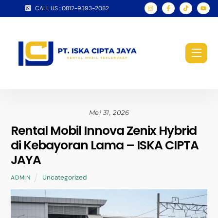
Skip
CALL US : 0812-9393-2082
to
content
Men
Mei 31, 2026
Rental Mobil Innova Zenix Hybrid
di Kebayoran Lama – ISKA CIPTA
JAYA
Uncategorized
ADMIN