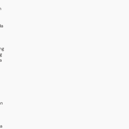
h
da
ng
g
a
an
ha