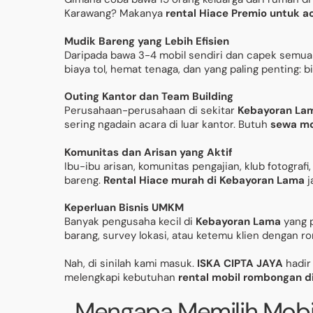
Karawang? Makanya
rental Hiace Premio untuk a
Mudik Bareng yang Lebih Efisien
Daripada bawa 3-4 mobil sendiri dan capek semua 
biaya tol, hemat tenaga, dan yang paling penting: 
Outing Kantor dan Team Building
Perusahaan-perusahaan di sekitar
Kebayoran Lam
sering ngadain acara di luar kantor. Butuh
sewa mo
Komunitas dan Arisan yang Aktif
Ibu-ibu arisan, komunitas pengajian, klub fotograf
bareng.
Rental Hiace murah di Kebayoran Lama
j
Keperluan Bisnis UMKM
Banyak pengusaha kecil di
Kebayoran Lama
yang 
barang, survey lokasi, atau ketemu klien dengan 
Nah, di sinilah kami masuk.
ISKA CIPTA JAYA
hadir 
melengkapi kebutuhan
rental mobil rombongan d
Mengapa Memilih Mobil