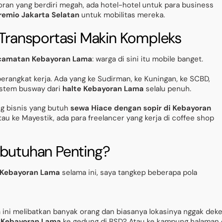
ran yang berdiri megah, ada hotel-hotel untuk para business
Premio Jakarta Selatan
untuk mobilitas mereka.
 Transportasi Makin Kompleks
camatan Kebayoran Lama
: warga di sini itu mobile banget.
berangkat kerja. Ada yang ke Sudirman, ke Kuningan, ke SCBD,
istem busway dari
halte Kebayoran Lama
selalu penuh.
ng bisnis yang butuh
sewa Hiace dengan sopir di Kebayoran
tau ke Mayestik, ada para freelancer yang kerja di coffee shop
ebutuhan Penting?
e Kebayoran Lama
selama ini, saya tangkep beberapa pola
 ini melibatkan banyak orang dan biasanya lokasinya nggak deke
i
Kebayoran Lama
ke gedung di BSD? Atau ke kampung halaman 