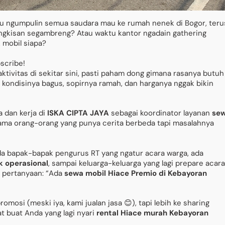
Ibu ngumpulin semua saudara mau ke rumah nenek di Bogor, teru
ingkisan segambreng? Atau waktu kantor ngadain gathering
k mobil siapa?
bscribe!
tivitas di sekitar sini, pasti paham dong gimana rasanya butuh
kondisinya bagus, sopirnya ramah, dan harganya nggak bikin
a dan kerja di
ISKA CIPTA JAYA
sebagai koordinator layanan
se
sama orang-orang yang punya cerita berbeda tapi masalahnya
 ada bapak-bapak pengurus RT yang ngatur acara warga, ada
k operasional
, sampai keluarga-keluarga yang lagi prepare acara
 pertanyaan: “Ada
sewa mobil Hiace Premio di Kebayoran
romosi (meski iya, kami jualan jasa 😊), tapi lebih ke sharing
 buat Anda yang lagi nyari
rental Hiace murah Kebayoran