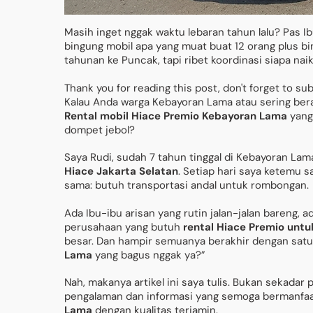
Masih inget nggak waktu lebaran tahun lalu? Pas 
bingung mobil apa yang muat buat 12 orang plus b
tahunan ke Puncak, tapi ribet koordinasi siapa nai
Thank you for reading this post, don't forget to su
Kalau Anda warga Kebayoran Lama atau sering berak
Rental mobil Hiace Premio Kebayoran Lama
yang 
dompet jebol?
Saya Rudi, sudah 7 tahun tinggal di Kebayoran Lam
Hiace Jakarta Selatan
. Setiap hari saya ketemu 
sama: butuh transportasi andal untuk rombongan.
Ada Ibu-ibu arisan yang rutin jalan-jalan bareng,
perusahaan yang butuh
rental Hiace Premio untu
besar. Dan hampir semuanya berakhir dengan satu
Lama
yang bagus nggak ya?”
Nah, makanya artikel ini saya tulis. Bukan sekadar p
pengalaman dan informasi yang semoga bermanfaat
Lama
dengan kualitas terjamin.