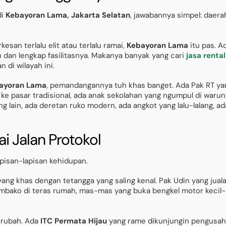
di
Kebayoran Lama, Jakarta Selatan
, jawabannya simpel: daera
esan terlalu elit atau terlalu ramai,
Kebayoran Lama
itu pas. A
dan lengkap fasilitasnya. Makanya banyak yang cari
jasa rental
 di wilayah ini.
bayoran Lama
, pemandangannya tuh khas banget. Ada Pak RT ya
 ke pasar tradisional, ada anak sekolahan yang ngumpul di warun
ng lain, ada deretan ruko modern, ada angkot yang lalu-lalang, ad
i Jalan Protokol
apisan-lapisan kehidupan.
ng khas dengan tetangga yang saling kenal. Pak Udin yang jual
sembako di teras rumah, mas-mas yang buka bengkel motor kecil-
berubah. Ada
ITC Permata Hijau
yang rame dikunjungin pengusa