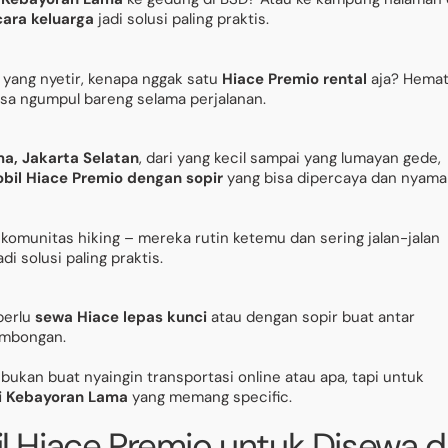
cara keluarga
jadi solusi paling praktis.
yang nyetir, kenapa nggak satu
Hiace Premio rental
aja? Hema
bisa ngumpul bareng selama perjalanan.
a, Jakarta Selatan
, dari yang kecil sampai yang lumayan gede,
bil Hiace Premio dengan sopir
yang bisa dipercaya dan nyama
i, komunitas hiking – mereka rutin ketemu dan sering jalan-jalan
adi solusi paling praktis.
perlu
sewa Hiace lepas kunci
atau dengan sopir buat antar
rombongan.
bukan buat nyaingin transportasi online atau apa, tapi untuk
i Kebayoran Lama
yang memang specific.
 Hiace Premio untuk Disewa d