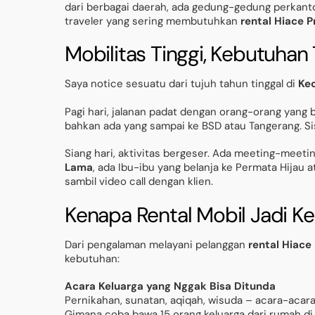
dari berbagai daerah, ada gedung-gedung perkanto
traveler yang sering membutuhkan
rental Hiace 
Mobilitas Tinggi, Kebutuhan
Saya notice sesuatu dari tujuh tahun tinggal di
Ke
Pagi hari, jalanan padat dengan orang-orang yang 
bahkan ada yang sampai ke BSD atau Tangerang. S
Siang hari, aktivitas bergeser. Ada meeting-meeti
Lama
, ada Ibu-ibu yang belanja ke Permata Hijau a
sambil video call dengan klien.
Kenapa Rental Mobil Jadi K
Dari pengalaman melayani pelanggan
rental Hiac
kebutuhan:
Acara Keluarga yang Nggak Bisa Ditunda
Pernikahan, sunatan, aqiqah, wisuda – acara-acara
Gimana coba bawa 15 orang keluarga dari rumah d