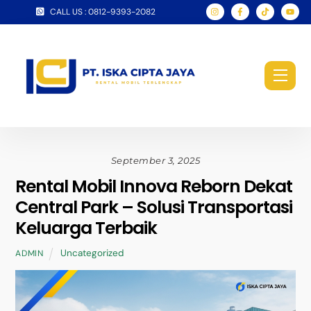
Skip
CALL US : 0812-9393-2082
to
content
Men
September 3, 2025
Rental Mobil Innova Reborn Dekat
Central Park – Solusi Transportasi
Keluarga Terbaik
Uncategorized
ADMIN