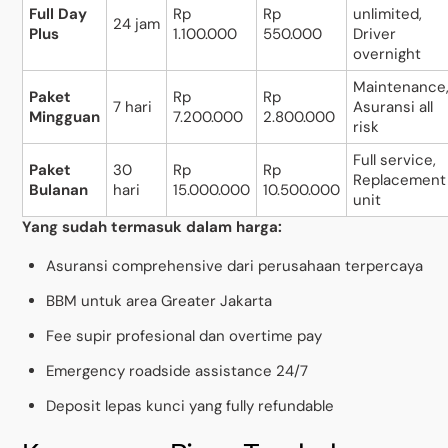
Full Day
Rp
Rp
unlimited,
24 jam
Plus
1.100.000
550.000
Driver
overnight
Maintenance
Paket
Rp
Rp
7 hari
Asuransi all
Mingguan
7.200.000
2.800.000
risk
Full service,
Paket
30
Rp
Rp
Replacement
Bulanan
hari
15.000.000
10.500.000
unit
Yang sudah termasuk dalam harga:
Asuransi comprehensive dari perusahaan terpercaya
BBM untuk area Greater Jakarta
Fee supir profesional dan overtime pay
Emergency roadside assistance 24/7
Deposit lepas kunci yang fully refundable