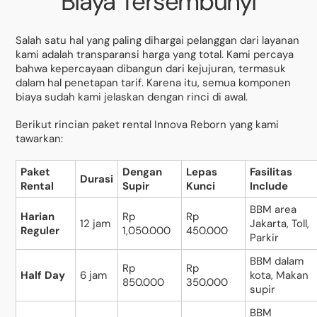
Biaya Tersembunyi
Salah satu hal yang paling dihargai pelanggan dari layanan
kami adalah transparansi harga yang total. Kami percaya
bahwa kepercayaan dibangun dari kejujuran, termasuk
dalam hal penetapan tarif. Karena itu, semua komponen
biaya sudah kami jelaskan dengan rinci di awal.
Berikut rincian paket rental Innova Reborn yang kami
tawarkan:
Paket
Dengan
Lepas
Fasilitas
Durasi
Rental
Supir
Kunci
Include
BBM area
Harian
Rp
Rp
12 jam
Jakarta, Toll,
Reguler
1,050.000
450.000
Parkir
BBM dalam
Rp
Rp
Half Day
6 jam
kota, Makan
850.000
350.000
supir
BBM