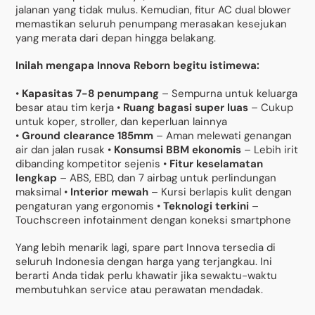
jalanan yang tidak mulus. Kemudian, fitur AC dual blower
memastikan seluruh penumpang merasakan kesejukan
yang merata dari depan hingga belakang.
Inilah mengapa Innova Reborn begitu istimewa:
•
Kapasitas 7-8 penumpang
– Sempurna untuk keluarga
besar atau tim kerja •
Ruang bagasi super luas
– Cukup
untuk koper, stroller, dan keperluan lainnya
•
Ground clearance 185mm
– Aman melewati genangan
air dan jalan rusak •
Konsumsi BBM ekonomis
– Lebih irit
dibanding kompetitor sejenis •
Fitur keselamatan
lengkap
– ABS, EBD, dan 7 airbag untuk perlindungan
maksimal •
Interior mewah
– Kursi berlapis kulit dengan
pengaturan yang ergonomis •
Teknologi terkini
–
Touchscreen infotainment dengan koneksi smartphone
Yang lebih menarik lagi, spare part Innova tersedia di
seluruh Indonesia dengan harga yang terjangkau. Ini
berarti Anda tidak perlu khawatir jika sewaktu-waktu
membutuhkan service atau perawatan mendadak.