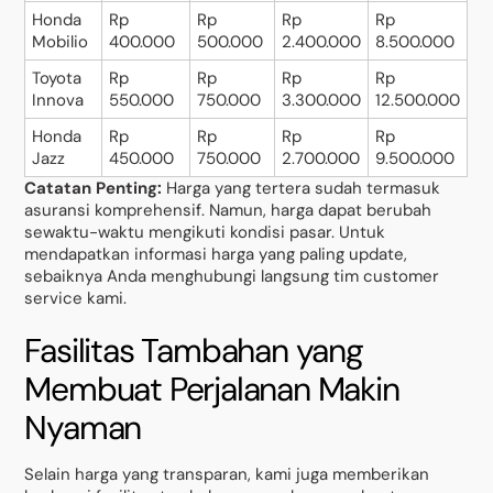
Honda
Rp
Rp
Rp
Rp
Mobilio
400.000
500.000
2.400.000
8.500.000
Toyota
Rp
Rp
Rp
Rp
Innova
550.000
750.000
3.300.000
12.500.000
Honda
Rp
Rp
Rp
Rp
Jazz
450.000
750.000
2.700.000
9.500.000
Catatan Penting:
Harga yang tertera sudah termasuk
asuransi komprehensif. Namun, harga dapat berubah
sewaktu-waktu mengikuti kondisi pasar. Untuk
mendapatkan informasi harga yang paling update,
sebaiknya Anda menghubungi langsung tim customer
service kami.
Fasilitas Tambahan yang
Membuat Perjalanan Makin
Nyaman
Selain harga yang transparan, kami juga memberikan