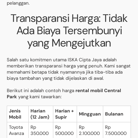
pelanggan.
Transparansi Harga: Tidak
Ada Biaya Tersembunyi
yang Mengejutkan
Salah satu komitmen utama ISKA Cipta Jaya adalah
memberikan transparansi harga yang penuh. Kami sangat
memahami betapa tidak nyamannya jika tiba-tiba ada
biaya tambahan yang tidak dijelaskan di awal.
Berikut ini adalah contoh harga
rental mobil Central
Park
yang kami tawarkan:
Jenis
Harian
Harian +
Mingguan
Bulanan
Mobil
(12 Jam)
Supir
Toyota
Rp
Rp
Rp
Rp
Avanza
350.000
500.000
2.100.000
7.500.000