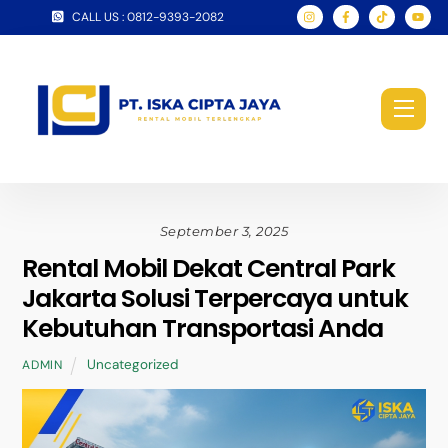
Skip
CALL US : 0812-9393-2082
to
content
Men
September 3, 2025
Rental Mobil Dekat Central Park
Jakarta Solusi Terpercaya untuk
Kebutuhan Transportasi Anda
Uncategorized
ADMIN