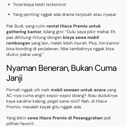
Total biaya lebih terkontrol
Yang penting: nggak ada drama terpisah atau nyasar
Pak Budi, yang rutin
rental Hiace Premio untuk
gathering kantor
, bilang gini: “Dulu saya pikir mahal. Eh,
pas dihitung-hitung dengan
biaya sewa mobil
rombongan
yang lain, malah lebih murah. Plus, tim kantor
bisa bonding di perjalanan. Nilai tambahnya nggak bisa
diukur pakai uang.”
Nyaman Beneran, Bukan Cuma
Janji
Pernah nggak sih naik
mobil sewaan untuk acara
yang
AC-nya cuma angin sepoi-sepoi doang? Atau duduknya
kaya sardine kaleng, pegel sana-sini? Nah, di Hiace
Premio, masalah kayak gitu nggak ada.
Yang bikin
sewa Hiace Premio di Pesanggrahan
jadi
pilihan favorit: