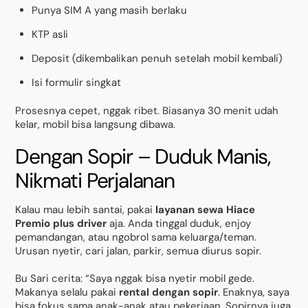
Punya SIM A yang masih berlaku
KTP asli
Deposit (dikembalikan penuh setelah mobil kembali)
Isi formulir singkat
Prosesnya cepet, nggak ribet. Biasanya 30 menit udah
kelar, mobil bisa langsung dibawa.
Dengan Sopir – Duduk Manis,
Nikmati Perjalanan
Kalau mau lebih santai, pakai
layanan sewa Hiace
Premio plus driver
aja. Anda tinggal duduk, enjoy
pemandangan, atau ngobrol sama keluarga/teman.
Urusan nyetir, cari jalan, parkir, semua diurus sopir.
Bu Sari cerita: “Saya nggak bisa nyetir mobil gede.
Makanya selalu pakai
rental dengan sopir
. Enaknya, saya
bisa fokus sama anak-anak atau pekerjaan. Sopirnya juga