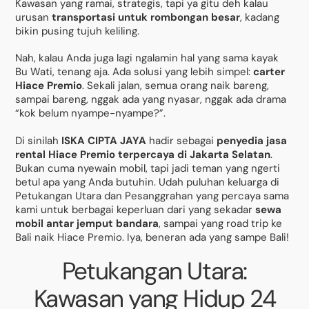
Kawasan yang ramai, strategis, tapi ya gitu deh kalau
urusan
transportasi untuk rombongan besar
, kadang
bikin pusing tujuh keliling.
Nah, kalau Anda juga lagi ngalamin hal yang sama kayak
Bu Wati, tenang aja. Ada solusi yang lebih simpel:
carter
Hiace Premio
. Sekali jalan, semua orang naik bareng,
sampai bareng, nggak ada yang nyasar, nggak ada drama
“kok belum nyampe-nyampe?”.
Di sinilah
ISKA CIPTA JAYA
hadir sebagai
penyedia jasa
rental Hiace Premio terpercaya di Jakarta Selatan
.
Bukan cuma nyewain mobil, tapi jadi teman yang ngerti
betul apa yang Anda butuhin. Udah puluhan keluarga di
Petukangan Utara dan Pesanggrahan yang percaya sama
kami untuk berbagai keperluan dari yang sekadar
sewa
mobil antar jemput bandara
, sampai yang road trip ke
Bali naik Hiace Premio. Iya, beneran ada yang sampe Bali!
Petukangan Utara:
Kawasan yang Hidup 24