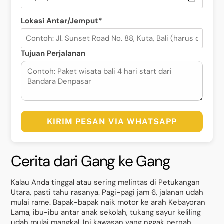
Lokasi Antar/Jemput*
Tujuan Perjalanan
KIRIM PESAN VIA WHATSAPP
Cerita dari Gang ke Gang
Kalau Anda tinggal atau sering melintas di Petukangan
Utara, pasti tahu rasanya. Pagi-pagi jam 6, jalanan udah
mulai rame. Bapak-bapak naik motor ke arah Kebayoran
Lama, ibu-ibu antar anak sekolah, tukang sayur keliling
udah mulai mangkal. Ini kawasan yang nggak pernah