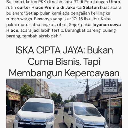
Bu Lastri, ketua PKK di salah satu RT di Petukangan Utara,
rutin
carter Hiace Premio di Jakarta Selatan
buat acara
bulanan: “Setiap bulan kami ada pengajian keliling ke
rumah warga. Biasanya yang ikut 10-15 ibu-ibu. Kalau
pakai motor atau angkot, ribet. Sejak pakai
layanan sewa
Hiace
, acara jadi lebih tertib. Berangkat bareng, pulang
bareng, tambah akrab deh.”
ISKA CIPTA JAYA: Bukan
Cuma Bisnis, Tapi
Membangun Kepercayaan