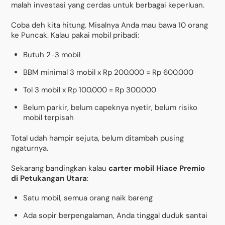
malah investasi yang cerdas untuk berbagai keperluan.
Coba deh kita hitung. Misalnya Anda mau bawa 10 orang
ke Puncak. Kalau pakai mobil pribadi:
Butuh 2-3 mobil
BBM minimal 3 mobil x Rp 200.000 = Rp 600.000
Tol 3 mobil x Rp 100.000 = Rp 300.000
Belum parkir, belum capeknya nyetir, belum risiko
mobil terpisah
Total udah hampir sejuta, belum ditambah pusing
ngaturnya.
Sekarang bandingkan kalau
carter mobil Hiace Premio
di Petukangan Utara
:
Satu mobil, semua orang naik bareng
Ada sopir berpengalaman, Anda tinggal duduk santai