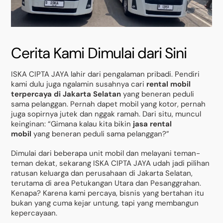
Cerita Kami Dimulai dari Sini
ISKA CIPTA JAYA lahir dari pengalaman pribadi. Pendiri
kami dulu juga ngalamin susahnya cari
rental mobil
terpercaya di Jakarta Selatan
yang beneran peduli
sama pelanggan. Pernah dapet mobil yang kotor, pernah
juga sopirnya jutek dan nggak ramah. Dari situ, muncul
keinginan: “Gimana kalau kita bikin
jasa rental
mobil
yang beneran peduli sama pelanggan?”
Dimulai dari beberapa unit mobil dan melayani teman-
teman dekat, sekarang ISKA CIPTA JAYA udah jadi pilihan
ratusan keluarga dan perusahaan di Jakarta Selatan,
terutama di area Petukangan Utara dan Pesanggrahan.
Kenapa? Karena kami percaya, bisnis yang bertahan itu
bukan yang cuma kejar untung, tapi yang membangun
kepercayaan.