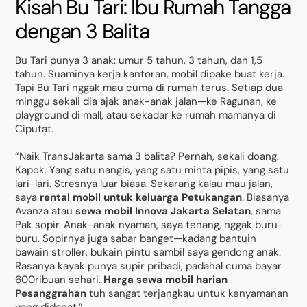
Kisah Bu Tari: Ibu Rumah Tangga
dengan 3 Balita
Bu Tari punya 3 anak: umur 5 tahun, 3 tahun, dan 1,5
tahun. Suaminya kerja kantoran, mobil dipake buat kerja.
Tapi Bu Tari nggak mau cuma di rumah terus. Setiap dua
minggu sekali dia ajak anak-anak jalan—ke Ragunan, ke
playground di mall, atau sekadar ke rumah mamanya di
Ciputat.
“Naik TransJakarta sama 3 balita? Pernah, sekali doang.
Kapok. Yang satu nangis, yang satu minta pipis, yang satu
lari-lari. Stresnya luar biasa. Sekarang kalau mau jalan,
saya
rental mobil untuk keluarga Petukangan
. Biasanya
Avanza atau
sewa mobil Innova Jakarta Selatan
, sama
Pak sopir. Anak-anak nyaman, saya tenang, nggak buru-
buru. Sopirnya juga sabar banget—kadang bantuin
bawain stroller, bukain pintu sambil saya gendong anak.
Rasanya kayak punya supir pribadi, padahal cuma bayar
600ribuan sehari.
Harga sewa mobil harian
Pesanggrahan
tuh sangat terjangkau untuk kenyamanan
yang didapat.”