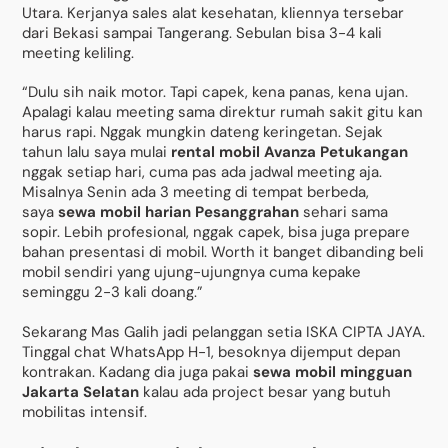
Utara. Kerjanya sales alat kesehatan, kliennya tersebar
dari Bekasi sampai Tangerang. Sebulan bisa 3-4 kali
meeting keliling.
“Dulu sih naik motor. Tapi capek, kena panas, kena ujan.
Apalagi kalau meeting sama direktur rumah sakit gitu kan
harus rapi. Nggak mungkin dateng keringetan. Sejak
tahun lalu saya mulai
rental mobil Avanza Petukangan
nggak setiap hari, cuma pas ada jadwal meeting aja.
Misalnya Senin ada 3 meeting di tempat berbeda,
saya
sewa mobil harian Pesanggrahan
sehari sama
sopir. Lebih profesional, nggak capek, bisa juga prepare
bahan presentasi di mobil. Worth it banget dibanding beli
mobil sendiri yang ujung-ujungnya cuma kepake
seminggu 2-3 kali doang.”
Sekarang Mas Galih jadi pelanggan setia ISKA CIPTA JAYA.
Tinggal chat WhatsApp H-1, besoknya dijemput depan
kontrakan. Kadang dia juga pakai
sewa mobil mingguan
Jakarta Selatan
kalau ada project besar yang butuh
mobilitas intensif.