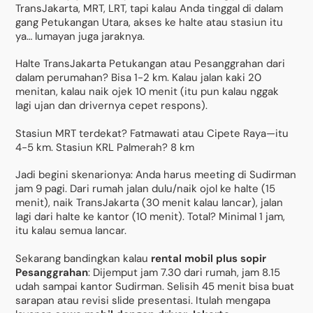
TransJakarta, MRT, LRT, tapi kalau Anda tinggal di dalam
gang Petukangan Utara, akses ke halte atau stasiun itu
ya… lumayan juga jaraknya.
Halte TransJakarta Petukangan atau Pesanggrahan dari
dalam perumahan? Bisa 1-2 km. Kalau jalan kaki 20
menitan, kalau naik ojek 10 menit (itu pun kalau nggak
lagi ujan dan drivernya cepet respons).
Stasiun MRT terdekat? Fatmawati atau Cipete Raya—itu
4-5 km. Stasiun KRL Palmerah? 8 km
Jadi begini skenarionya: Anda harus meeting di Sudirman
jam 9 pagi. Dari rumah jalan dulu/naik ojol ke halte (15
menit), naik TransJakarta (30 menit kalau lancar), jalan
lagi dari halte ke kantor (10 menit). Total? Minimal 1 jam,
itu kalau semua lancar.
Sekarang bandingkan kalau
rental mobil plus sopir
Pesanggrahan
: Dijemput jam 7.30 dari rumah, jam 8.15
udah sampai kantor Sudirman. Selisih 45 menit bisa buat
sarapan atau revisi slide presentasi. Itulah mengapa