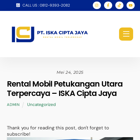
Skip
CALL US : 0812-9393-2082
to
content
Men
Mei 24, 2025
Rental Mobil Petukangan Utara
Terpercaya – ISKA Cipta Jaya
Uncategorized
ADMIN
Thank you for reading this post, don't forget to
subscribe!