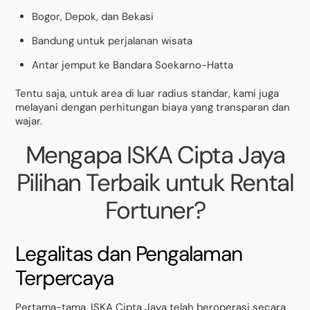
Bogor, Depok, dan Bekasi
Bandung untuk perjalanan wisata
Antar jemput ke Bandara Soekarno-Hatta
Tentu saja, untuk area di luar radius standar, kami juga
melayani dengan perhitungan biaya yang transparan dan
wajar.
Mengapa ISKA Cipta Jaya
Pilihan Terbaik untuk Rental
Fortuner?
Legalitas dan Pengalaman
Terpercaya
Pertama-tama, ISKA Cipta Jaya telah beroperasi secara