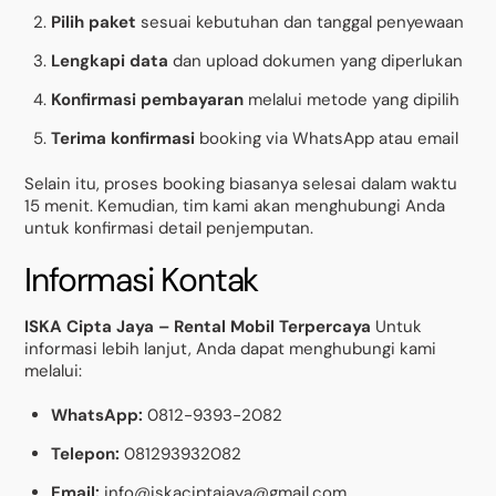
Pilih paket
sesuai kebutuhan dan tanggal penyewaan
Lengkapi data
dan upload dokumen yang diperlukan
Konfirmasi pembayaran
melalui metode yang dipilih
Terima konfirmasi
booking via WhatsApp atau email
Selain itu, proses booking biasanya selesai dalam waktu
15 menit. Kemudian, tim kami akan menghubungi Anda
untuk konfirmasi detail penjemputan.
Informasi Kontak
ISKA Cipta Jaya – Rental Mobil Terpercaya
Untuk
informasi lebih lanjut, Anda dapat menghubungi kami
melalui:
WhatsApp:
0812-9393-2082
Telepon:
081293932082
Email:
info@iskaciptajaya@gmail.com