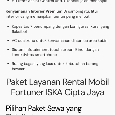
Hill Start Assist Control untuk kondisi jalan menanjak
Kenyamanan Interior Premium
Di samping itu, fitur
interior yang memanjakan penumpang meliputi:
Kapasitas 7 penumpang dengan konfigurasi kursi yang
fleksibel
AC dual zone untuk kenyamanan di semua area kabin
Sistem infotainment touchscreen 9 inci dengan
konektivitas smartphone
Ruang bagasi yang luas untuk kebutuhan barang
bawaan
Paket Layanan Rental Mobil
Fortuner ISKA Cipta Jaya
Pilihan Paket Sewa yang