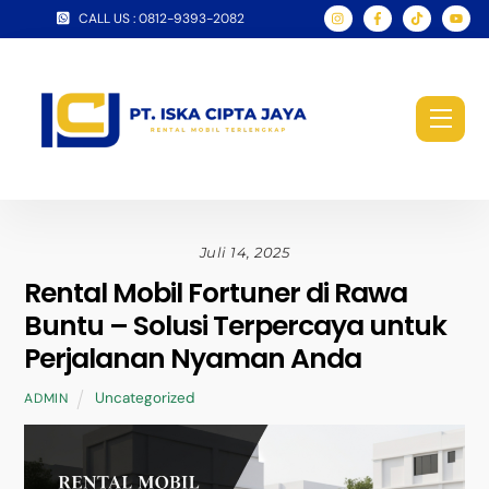
Skip
CALL US : 0812-9393-2082
to
content
Men
Juli 14, 2025
Rental Mobil Fortuner di Rawa
Buntu – Solusi Terpercaya untuk
Perjalanan Nyaman Anda
Uncategorized
ADMIN