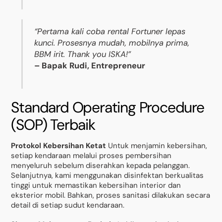
“Pertama kali coba rental Fortuner lepas
kunci. Prosesnya mudah, mobilnya prima,
BBM irit. Thank you ISKA!”
– Bapak Rudi, Entrepreneur
Standard Operating Procedure
(SOP) Terbaik
Protokol Kebersihan Ketat
Untuk menjamin kebersihan,
setiap kendaraan melalui proses pembersihan
menyeluruh sebelum diserahkan kepada pelanggan.
Selanjutnya, kami menggunakan disinfektan berkualitas
tinggi untuk memastikan kebersihan interior dan
eksterior mobil. Bahkan, proses sanitasi dilakukan secara
detail di setiap sudut kendaraan.