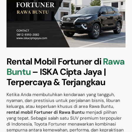
Rental Mobil Fortuner di
Rawa
Buntu
– ISKA Cipta Jaya |
Terpercaya & Terjangkau
Ketika Anda membutuhkan kendaraan yang tangguh,
nyaman, dan prestisius untuk perjalanan bisnis, liburan
keluarga, atau keperluan khusus di area Rawa Buntu,
rental mobil Fortuner di Rawa Buntu
menjadi pilihan
yang tepat. Sebagai salah satu SUV premium terpopuler
di Indonesia, Toyota Fortuner menawarkan kombinasi
sempurna antara kemewahan, performa, dan kepraktisan