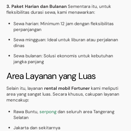
3. Paket Harian dan Bulanan
Sementara itu, untuk
fleksibilitas durasi sewa, kami menawarkan:
Sewa harian: Minimum 12 jam dengan fleksibilitas
perpanjangan
Sewa mingguan: Ideal untuk liburan atau perjalanan
dinas
Sewa bulanan: Solusi ekonomis untuk kebutuhan
jangka panjang
Area Layanan yang Luas
Selain itu, layanan
rental mobil Fortuner
kami meliputi
area yang sangat luas. Secara khusus, cakupan layanan
mencakup:
Rawa Buntu,
serpong
dan seluruh area Tangerang
Selatan
Jakarta dan sekitarnya