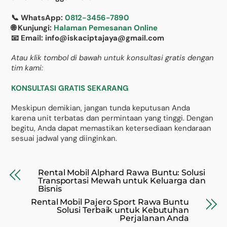
📞 WhatsApp:
0812-3456-7890
🌐 Kunjungi:
Halaman Pemesanan Online
📧 Email: info@iskaciptajaya@gmail.com
Atau klik tombol di bawah untuk konsultasi gratis dengan
tim kami:
KONSULTASI GRATIS SEKARANG
Meskipun demikian, jangan tunda keputusan Anda
karena unit terbatas dan permintaan yang tinggi. Dengan
begitu, Anda dapat memastikan ketersediaan kendaraan
sesuai jadwal yang diinginkan.
Rental Mobil Alphard Rawa Buntu: Solusi
Transportasi Mewah untuk Keluarga dan
Bisnis
Rental Mobil Pajero Sport Rawa Buntu
Solusi Terbaik untuk Kebutuhan
Perjalanan Anda