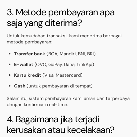
3. Metode pembayaran apa
saja yang diterima?
Untuk kemudahan transaksi, kami menerima berbagai
metode pembayaran:
Transfer bank
(BCA, Mandiri, BNI, BRI)
E-wallet
(OVO, GoPay, Dana, LinkAja)
Kartu kredit
(Visa, Mastercard)
Cash
(untuk pembayaran di tempat)
Selain itu, sistem pembayaran kami aman dan terpercaya
dengan konfirmasi real-time.
4. Bagaimana jika terjadi
kerusakan atau kecelakaan?