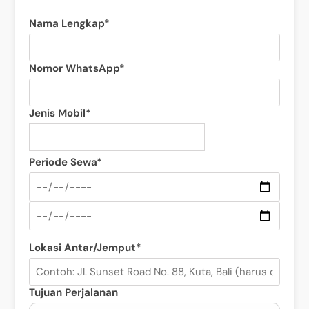
Nama Lengkap*
Nomor WhatsApp*
Jenis Mobil*
Periode Sewa*
Lokasi Antar/Jemput*
Tujuan Perjalanan