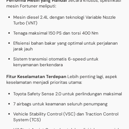
Performa Mesin yang Handal
Secara khusus, spesifikasi
mesin Fortuner meliputi:
Mesin diesel 2.4L dengan teknologi Variable Nozzle
Turbo (VNT)
Tenaga maksimal 150 PS dan torsi 400 Nm
Efisiensi bahan bakar yang optimal untuk perjalanan
jarak jauh
Sistem transmisi otomatis 6-speed untuk
kenyamanan berkendara
Fitur Keselamatan Terdepan
Lebih penting lagi, aspek
keselamatan menjadi prioritas utama:
Toyota Safety Sense 2.0 untuk perlindungan maksimal
7 airbags untuk keamanan seluruh penumpang
Vehicle Stability Control (VSC) dan Traction Control
System (TCS)