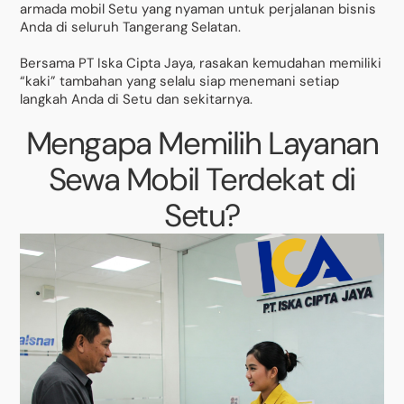
armada mobil Setu yang nyaman untuk perjalanan bisnis
Anda di seluruh Tangerang Selatan.
Bersama PT Iska Cipta Jaya, rasakan kemudahan memiliki
“kaki” tambahan yang selalu siap menemani setiap
langkah Anda di Setu dan sekitarnya.
Mengapa Memilih Layanan
Sewa Mobil Terdekat di
Setu?