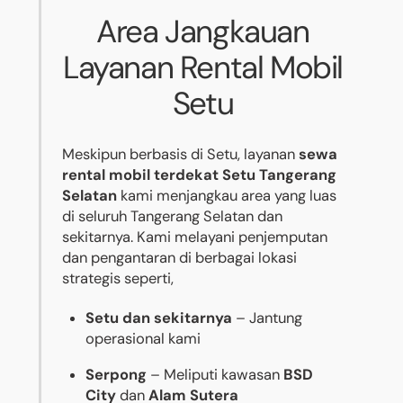
Area Jangkauan
Layanan Rental Mobil
Setu
Meskipun berbasis di Setu, layanan
sewa
rental mobil terdekat Setu Tangerang
Selatan
kami menjangkau area yang luas
di seluruh Tangerang Selatan dan
sekitarnya. Kami melayani penjemputan
dan pengantaran di berbagai lokasi
strategis seperti,
Setu dan sekitarnya
– Jantung
operasional kami
Serpong
– Meliputi kawasan
BSD
City
dan
Alam Sutera