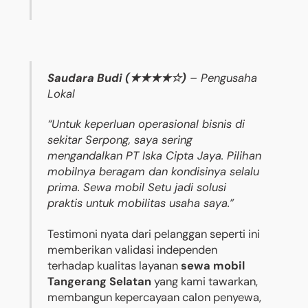
Saudara Budi (★★★★☆)
– Pengusaha
Lokal
“Untuk keperluan operasional bisnis di
sekitar Serpong, saya sering
mengandalkan PT Iska Cipta Jaya. Pilihan
mobilnya beragam dan kondisinya selalu
prima. Sewa mobil Setu jadi solusi
praktis untuk mobilitas usaha saya.”
Testimoni nyata dari pelanggan seperti ini
memberikan validasi independen
terhadap kualitas layanan
sewa mobil
Tangerang Selatan
yang kami tawarkan,
membangun kepercayaan calon penyewa,