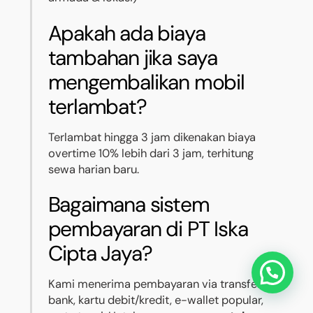
Apakah ada biaya
tambahan jika saya
mengembalikan mobil
terlambat?
Terlambat hingga 3 jam dikenakan biaya
overtime 10% lebih dari 3 jam, terhitung
sewa harian baru.
Bagaimana sistem
pembayaran di PT Iska
Cipta Jaya?
Kami menerima pembayaran via transfer
bank, kartu debit/kredit, e-wallet popular,