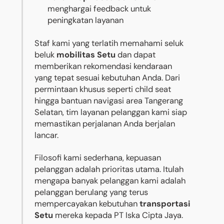
menghargai feedback untuk
peningkatan layanan
Staf kami yang terlatih memahami seluk
beluk
mobilitas Setu
dan dapat
memberikan rekomendasi kendaraan
yang tepat sesuai kebutuhan Anda. Dari
permintaan khusus seperti child seat
hingga bantuan navigasi area Tangerang
Selatan, tim layanan pelanggan kami siap
memastikan perjalanan Anda berjalan
lancar.
Filosofi kami sederhana, kepuasan
pelanggan adalah prioritas utama. Itulah
mengapa banyak pelanggan kami adalah
pelanggan berulang yang terus
mempercayakan kebutuhan
transportasi
Setu
mereka kepada PT Iska Cipta Jaya.