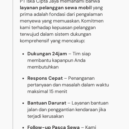
PT Iska Cipta Jaya memahami bahwa
layanan pelanggan sewa mobil
yang
prima adalah fondasi dari pengalaman
menyewa yang memuaskan. Komitmen
kami terhadap kepuasan pelanggan
terwujud dalam sistem dukungan
komprehensif yang mencakup:
Dukungan 24jam
– Tim siap
membantu kapanpun Anda
membutuhkan
Respons Cepat
– Penanganan
pertanyaan dan masalah dalam waktu
maksimal 15 menit
Bantuan Darurat
– Layanan bantuan
jalan dan penggantian kendaraan jika
terjadi kerusakan
Follow-up Pasca Sewa
– Kami