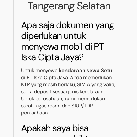
Tangerang Selatan
Apa saja dokumen yang
diperlukan untuk
menyewa mobil di PT
Iska Cipta Jaya?
Untuk menyewa
kendaraan sewa Setu
di PT Iska Cipta Jaya, Anda memerlukan
KTP yang masih berlaku, SIM A yang valid,
serta deposit sesuai jenis kendaraan.
Untuk perusahaan, kami memerlukan
surat tugas resmi dan SIUP/TDP
perusahaan.
Apakah saya bisa