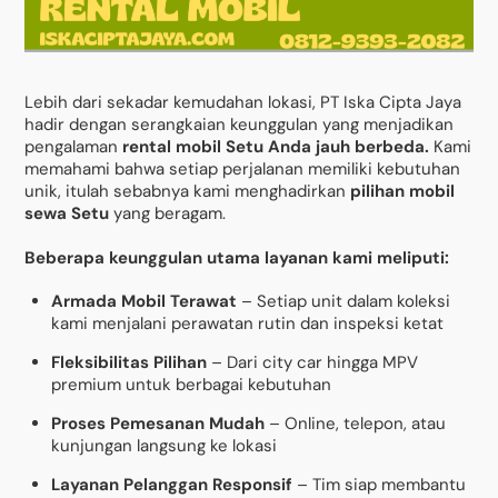
Lebih dari sekadar kemudahan lokasi, PT Iska Cipta Jaya
hadir dengan serangkaian keunggulan yang menjadikan
pengalaman
rental mobil Setu Anda jauh berbeda.
Kami
memahami bahwa setiap perjalanan memiliki kebutuhan
unik, itulah sebabnya kami menghadirkan
pilihan mobil
sewa Setu
yang beragam.
Beberapa keunggulan utama layanan kami meliputi:
Armada Mobil Terawat
– Setiap unit dalam koleksi
kami menjalani perawatan rutin dan inspeksi ketat
Fleksibilitas Pilihan
– Dari city car hingga MPV
premium untuk berbagai kebutuhan
Proses Pemesanan Mudah
– Online, telepon, atau
kunjungan langsung ke lokasi
Layanan Pelanggan Responsif
– Tim siap membantu