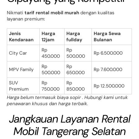
Nikmati
tarif rental mobil murah
dengan kualitas
layanan premium:
Jenis
Harga
Harga
Harga Sewa
Kendaraan
12jam
fullday
Bulanan
Rp
Rp
City Car
Rp 6.500.000
450.000
500.000
Rp
Rp
MPV Family
Rp 7.600.000
500.000
650.000
SUV
Rp
Rp
Rp 12.500.000
Premium
750.000
850.000
Harga belum termasuk biaya sopir . Hubungi kami untuk
penawaran khusus dan harga terbaik.
Jangkauan Layanan Rental
Mobil Tangerang Selatan