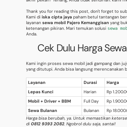
akhir pekan? Tenang, Anda tidak sendirian. kami 
Thank you for reading this post, don't forget to su
Kami di
iska cipta jaya
paham betul tantangan bera
layanan
sewa mobil Pajero Kemanggisan
yang buk
ketenangan pikiran. Mari temukan solusi
sewa mo
Anda.
Cek Dulu Harga Sewa
Kami ingin proses sewa mobil jadi gampang dan juj
yang ditutupi. Anda bisa langsung merencanakan b
Layanan
Durasi
Harga
Lepas Kunci
Harian
Rp 1.200.
Mobil + Driver + BBM
Full Day
Rp 1.900.
Sewa Bulanan
Bulanan
Rp 18.000
Harga bisa berubah, ya. Untuk memastikan keterse
di
0812 9393 2082
. Ngobrol dulu saja, santai!