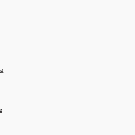
n.
si,
g