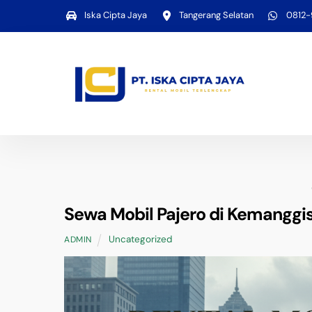
Skip
Iska Cipta Jaya
Tangerang Selatan
0812
to
content
Sewa Mobil Pajero di Kemanggi
Uncategorized
ADMIN