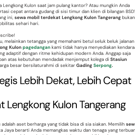
ga Lengkong Kulon saat jam pulang kantor? Atau mungkin Anda
si cepat antara gudang di sisi timur dan klien di bilangan BSD
ng ini,
sewa mobil terdekat Lengkong Kulon Tangerang
bukan
ilitas sehari hari.
bscribe!
ru, melainkan tetangga yang memahami betul seluk beluk jalanan
kong Kulon
pagedangan
kami tidak hanya menyediakan kendara
ng adaptif dengan ritme kehidupan modern Anda. Anggap saja
ban atas kebutuhan mendadak menjemput kolega di
Stasiun
uarga besar bersilaturahmi di sekitar
Gading
Serpong
.
egis Lebih Dekat, Lebih Cepat
 adalah aset berharga yang tidak bisa di sia siakan. Memilih
sew
pta Jaya berarti Anda memangkas waktu dan tenaga yang terbua