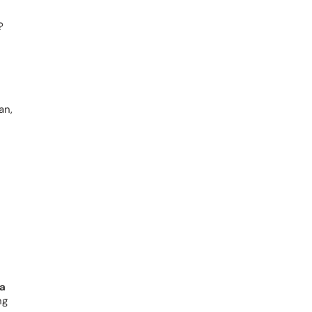
?
an,
a
ng