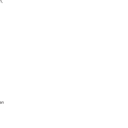
n,
an