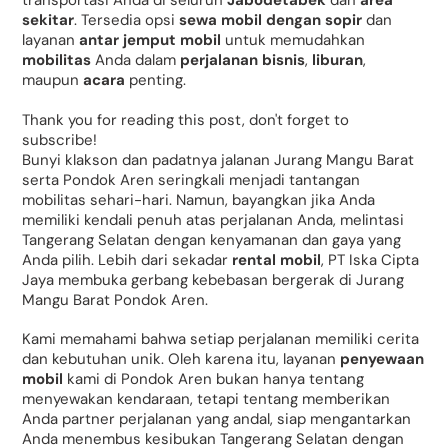
transportasi Anda di seluruh
Jabodetabek
dan
area
sekitar
. Tersedia opsi
sewa mobil dengan sopir
dan
layanan
antar jemput mobil
untuk memudahkan
mobilitas
Anda dalam
perjalanan bisnis
,
liburan
,
maupun
acara
penting.
Thank you for reading this post, don't forget to
subscribe!
Bunyi klakson dan padatnya jalanan Jurang Mangu Barat
serta Pondok Aren seringkali menjadi tantangan
mobilitas sehari-hari. Namun, bayangkan jika Anda
memiliki kendali penuh atas perjalanan Anda, melintasi
Tangerang Selatan dengan kenyamanan dan gaya yang
Anda pilih. Lebih dari sekadar
rental mobil
, PT Iska Cipta
Jaya membuka gerbang kebebasan bergerak di Jurang
Mangu Barat Pondok Aren.
Kami memahami bahwa setiap perjalanan memiliki cerita
dan kebutuhan unik. Oleh karena itu, layanan
penyewaan
mobil
kami di Pondok Aren bukan hanya tentang
menyewakan kendaraan, tetapi tentang memberikan
Anda partner perjalanan yang andal, siap mengantarkan
Anda menembus kesibukan Tangerang Selatan dengan