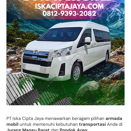
PT Iska Cipta Jaya menawarkan beragam pilihan
armada
mobil
untuk memenuhi kebutuhan
transportasi
Anda di
Jurang Mangu Barat
dan
Pondok Aren
: