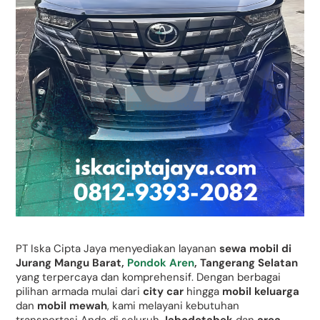
PT Iska Cipta Jaya menyediakan layanan
sewa mobil di
Jurang Mangu Barat,
Pondok Aren
, Tangerang Selatan
yang terpercaya dan komprehensif. Dengan berbagai
pilihan armada mulai dari
city car
hingga
mobil keluarga
dan
mobil mewah
, kami melayani kebutuhan