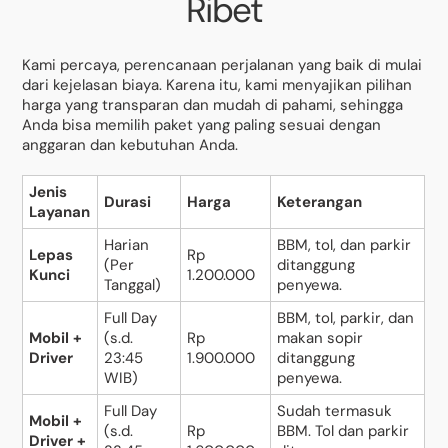
Ribet
Kami percaya, perencanaan perjalanan yang baik di mulai
dari kejelasan biaya. Karena itu, kami menyajikan pilihan
harga yang transparan dan mudah di pahami, sehingga
Anda bisa memilih paket yang paling sesuai dengan
anggaran dan kebutuhan Anda.
Jenis
Durasi
Harga
Keterangan
Layanan
Harian
BBM, tol, dan parkir
Lepas
Rp
(Per
ditanggung
Kunci
1.200.000
Tanggal)
penyewa.
Full Day
BBM, tol, parkir, dan
Mobil +
(s.d.
Rp
makan sopir
Driver
23:45
1.900.000
ditanggung
WIB)
penyewa.
Full Day
Sudah termasuk
Mobil +
(s.d.
Rp
BBM. Tol dan parkir
Driver +