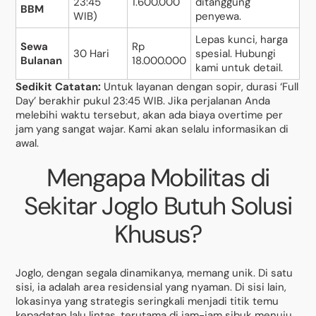
23:45
1.600.000
ditanggung
BBM
WIB)
penyewa.
Lepas kunci, harga
Sewa
Rp
30 Hari
spesial. Hubungi
Bulanan
18.000.000
kami untuk detail.
Sedikit Catatan:
Untuk layanan dengan sopir, durasi ‘Full
Day’ berakhir pukul 23:45 WIB. Jika perjalanan Anda
melebihi waktu tersebut, akan ada biaya overtime per
jam yang sangat wajar. Kami akan selalu informasikan di
awal.
Mengapa Mobilitas di
Sekitar Joglo Butuh Solusi
Khusus?
Joglo, dengan segala dinamikanya, memang unik. Di satu
sisi, ia adalah area residensial yang nyaman. Di sisi lain,
lokasinya yang strategis seringkali menjadi titik temu
kepadatan lalu lintas, terutama di jam-jam sibuk menuju