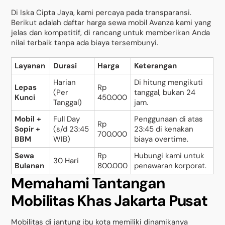
Di Iska Cipta Jaya, kami percaya pada transparansi.
Berikut adalah daftar harga sewa mobil Avanza kami yang
jelas dan kompetitif, di rancang untuk memberikan Anda
nilai terbaik tanpa ada biaya tersembunyi.
Layanan
Durasi
Harga
Keterangan
Harian
Di hitung mengikuti
Lepas
Rp
(Per
tanggal, bukan 24
Kunci
450.000
Tanggal)
jam.
Mobil +
Full Day
Penggunaan di atas
Rp
Sopir +
(s/d 23:45
23:45 di kenakan
700.000
BBM
WIB)
biaya overtime.
Sewa
Rp
Hubungi kami untuk
30 Hari
Bulanan
800.000
penawaran korporat.
Memahami Tantangan
Mobilitas Khas Jakarta Pusat
Mobilitas di jantung ibu kota memiliki dinamikanya