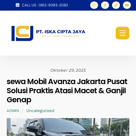
Skip
CALL US : 0812-9393-2082
to
content
Men
Oktober 29, 2025
sewa Mobil Avanza Jakarta Pusat
Solusi Praktis Atasi Macet & Ganjil
Genap
Uncategorized
ADMIN