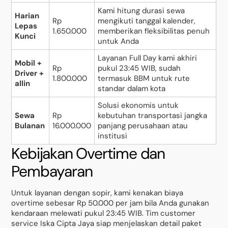
Kami hitung durasi sewa
Harian
Rp
mengikuti tanggal kalender,
Lepas
1.650.000
memberikan fleksibilitas penuh
Kunci
untuk Anda
Layanan Full Day kami akhiri
Mobil +
Rp
pukul 23:45 WIB, sudah
Driver +
1.800.000
termasuk BBM untuk rute
allin
standar dalam kota
Solusi ekonomis untuk
Sewa
Rp
kebutuhan transportasi jangka
Bulanan
16.000.000
panjang perusahaan atau
institusi
Kebijakan Overtime dan
Pembayaran
Untuk layanan dengan sopir, kami kenakan biaya
overtime sebesar Rp 50.000 per jam bila Anda gunakan
kendaraan melewati pukul 23:45 WIB. Tim customer
service Iska Cipta Jaya siap menjelaskan detail paket