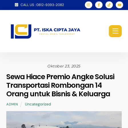
Skip
CALL US : 0812-9393-2082
to
content
Men
Oktober 23, 2025
Sewa Hiace Premio Angke Solusi
Transportasi Rombongan 14
Orang untuk Bisnis & Keluarga
Uncategorized
ADMIN