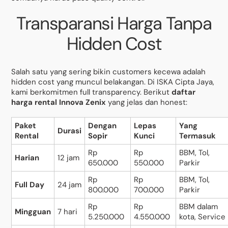
Transparansi Harga Tanpa
Hidden Cost
Salah satu yang sering bikin customers kecewa adalah
hidden cost yang muncul belakangan. Di ISKA Cipta Jaya,
kami berkomitmen full transparency. Berikut
daftar
harga rental Innova Zenix
yang jelas dan honest:
Paket
Dengan
Lepas
Yang
Durasi
Rental
Sopir
Kunci
Termasuk
Rp
Rp
BBM, Tol,
Harian
12 jam
650.000
550.000
Parkir
Rp
Rp
BBM, Tol,
Full Day
24 jam
800.000
700.000
Parkir
Rp
Rp
BBM dalam
Mingguan
7 hari
5.250.000
4.550.000
kota, Service