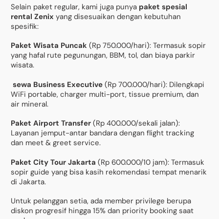
Selain paket regular, kami juga punya
paket spesial
rental Zenix
yang disesuaikan dengan kebutuhan
spesifik:
Paket Wisata Puncak
(Rp 750.000/hari): Termasuk sopir
yang hafal rute pegunungan, BBM, tol, dan biaya parkir
wisata.
sewa Business Executive
(Rp 700.000/hari): Dilengkapi
WiFi portable, charger multi-port, tissue premium, dan
air mineral.
Paket Airport Transfer
(Rp 400.000/sekali jalan):
Layanan jemput-antar bandara dengan flight tracking
dan meet & greet service.
Paket City Tour Jakarta
(Rp 600.000/10 jam): Termasuk
sopir guide yang bisa kasih rekomendasi tempat menarik
di Jakarta.
Untuk pelanggan setia, ada member privilege berupa
diskon progresif hingga 15% dan priority booking saat