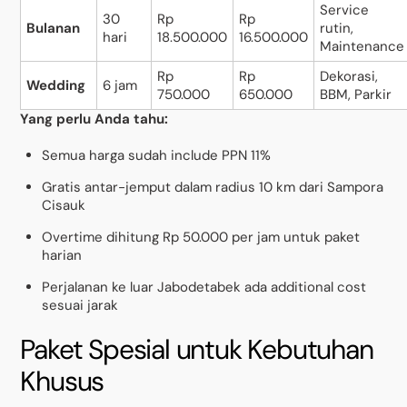
Service
30
Rp
Rp
Bulanan
rutin,
hari
18.500.000
16.500.000
Maintenance
Rp
Rp
Dekorasi,
Wedding
6 jam
750.000
650.000
BBM, Parkir
Yang perlu Anda tahu:
Semua harga sudah include PPN 11%
Gratis antar-jemput dalam radius 10 km dari Sampora
Cisauk
Overtime dihitung Rp 50.000 per jam untuk paket
harian
Perjalanan ke luar Jabodetabek ada additional cost
sesuai jarak
Paket Spesial untuk Kebutuhan
Khusus