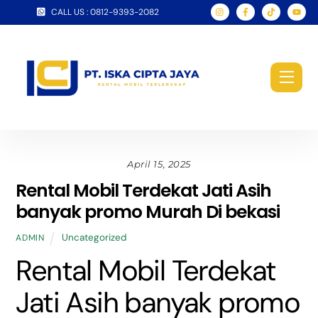
Skip
CALL US : 0812-9393-2082
to
content
Men
April 15, 2025
Rental Mobil Terdekat Jati Asih
banyak promo Murah Di bekasi
Uncategorized
ADMIN
Rental Mobil Terdekat
Jati Asih banyak promo