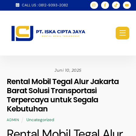
Skip
CALL US : 0812-9393-2082
to
content
Men
Juni 10, 2025
Rental Mobil Tegal Alur Jakarta
Barat Solusi Transportasi
Terpercaya untuk Segala
Kebutuhan
Uncategorized
ADMIN
Rental Mobil Tegal Alur