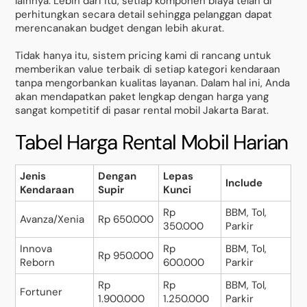
lainnya. Lebih dari itu, setiap komponen biaya telah di
perhitungkan secara detail sehingga pelanggan dapat
merencanakan budget dengan lebih akurat.
Tidak hanya itu, sistem pricing kami di rancang untuk
memberikan value terbaik di setiap kategori kendaraan
tanpa mengorbankan kualitas layanan. Dalam hal ini, Anda
akan mendapatkan paket lengkap dengan harga yang
sangat kompetitif di pasar rental mobil Jakarta Barat.
Tabel Harga Rental Mobil Harian
Jenis
Dengan
Lepas
Include
Kendaraan
Supir
Kunci
Rp
BBM, Tol,
Avanza/Xenia
Rp 650.000
350.000
Parkir
Innova
Rp
BBM, Tol,
Rp 950.000
Reborn
600.000
Parkir
Rp
Rp
BBM, Tol,
Fortuner
1.900.000
1.250.000
Parkir