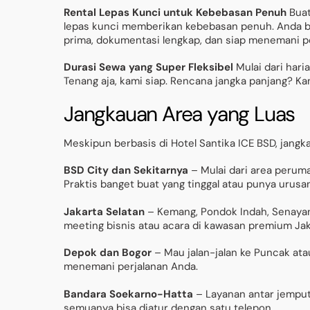
Rental Lepas Kunci untuk Kebebasan Penuh
Buat
lepas kunci memberikan kebebasan penuh. Anda bis
prima, dokumentasi lengkap, dan siap menemani p
Durasi Sewa yang Super Fleksibel
Mulai dari har
Tenang aja, kami siap. Rencana jangka panjang? Ka
Jangkauan Area yang Luas
Meskipun berbasis di Hotel Santika ICE BSD, jangk
BSD City dan Sekitarnya
– Mulai dari area peruma
Praktis banget buat yang tinggal atau punya urusan
Jakarta Selatan
– Kemang, Pondok Indah, Senaya
meeting bisnis atau acara di kawasan premium Jak
Depok dan Bogor
– Mau jalan-jalan ke Puncak ata
menemani perjalanan Anda.
Bandara Soekarno-Hatta
– Layanan antar jemput 
semuanya bisa diatur dengan satu telepon.