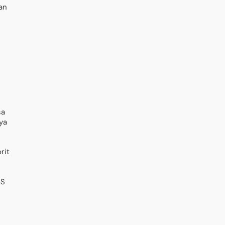
an
sa
ya
rit
BS