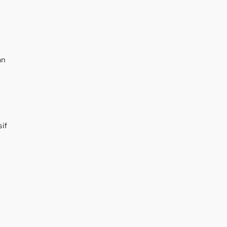
an
if