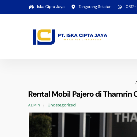
Skip
Iska Cipta Jaya
Tangerang Selatan
0812
to
content
Rental Mobil Pajero di Thamrin 
Uncategorized
ADMIN