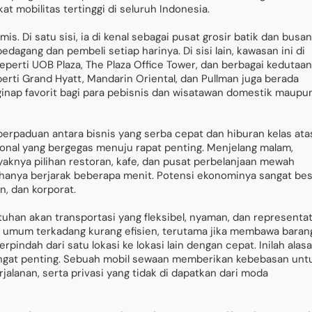
t mobilitas tertinggi di seluruh Indonesia.
is. Di satu sisi, ia di kenal sebagai pusat grosir batik dan busa
dagang dan pembeli setiap harinya. Di sisi lain, kawasan ini di
perti UOB Plaza, The Plaza Office Tower, dan berbagai kedutaan
perti Grand Hyatt, Mandarin Oriental, dan Pullman juga berada
inap favorit bagi para pebisnis dan wisatawan domestik maupu
perpaduan antara bisnis yang serba cepat dan hiburan kelas ata
esional yang bergegas menuju rapat penting. Menjelang malam,
aknya pilihan restoran, kafe, dan pusat perbelanjaan mewah
 hanya berjarak beberapa menit. Potensi ekonominya sangat bes
n, dan korporat.
uhan akan transportasi yang fleksibel, nyaman, dan representat
si umum terkadang kurang efisien, terutama jika membawa baran
indah dari satu lokasi ke lokasi lain dengan cepat. Inilah alas
gat penting. Sebuah mobil sewaan memberikan kebebasan unt
jalanan, serta privasi yang tidak di dapatkan dari moda