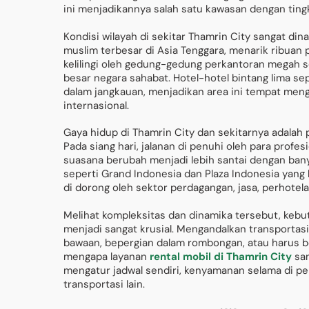
ini menjadikannya salah satu kawasan dengan tingka
Kondisi wilayah di sekitar Thamrin City sangat dinam
muslim terbesar di Asia Tenggara, menarik ribuan pe
kelilingi oleh gedung-gedung perkantoran megah se
besar negara sahabat. Hotel-hotel bintang lima se
dalam jangkauan, menjadikan area ini tempat meng
internasional.
Gaya hidup di Thamrin City dan sekitarnya adalah 
Pada siang hari, jalanan di penuhi oleh para prof
suasana berubah menjadi lebih santai dengan bany
seperti Grand Indonesia dan Plaza Indonesia yang
di dorong oleh sektor perdagangan, jasa, perhotela
Melihat kompleksitas dan dinamika tersebut, kebut
menjadi sangat krusial. Mengandalkan transporta
bawaan, bepergian dalam rombongan, atau harus berp
mengapa layanan
rental mobil di Thamrin City
san
mengatur jadwal sendiri, kenyamanan selama di per
transportasi lain.