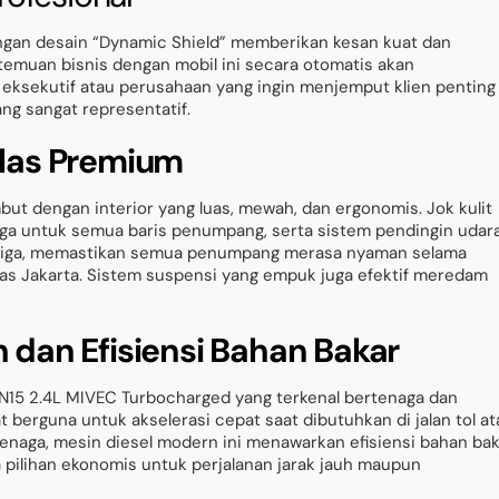
engan desain “Dynamic Shield” memberikan kesan kuat dan
rtemuan bisnis dengan mobil ini secara otomatis akan
a eksekutif atau perusahaan yang ingin menjemput klien penting
ang sangat representatif.
las Premium
ut dengan interior yang luas, mewah, dan ergonomis. Jok kulit
 lega untuk semua baris penumpang, serta sistem pendingin udar
 ketiga, memastikan semua penumpang merasa nyaman selama
has Jakarta. Sistem suspensi yang empuk juga efektif meredam
dan Efisiensi Bahan Bakar
 4N15 2.4L MIVEC Turbocharged yang terkenal bertenaga dan
t berguna untuk akselerasi cepat saat dibutuhkan di jalan tol at
enaga, mesin diesel modern ini menawarkan efisiensi bahan ba
a pilihan ekonomis untuk perjalanan jarak jauh maupun