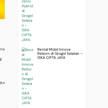
–
rta
Rental Mobil Innova
Reborn di Grogol Selatan –
u
ISKA CIPTA JAYA
g
gka