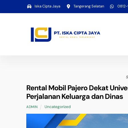
Skip
Iska Cipta Jaya
Tangerang Selatan
0812
to
content
Rental Mobil Pajero Dekat Unive
Perjalanan Keluarga dan Dinas
Uncategorized
ADMIN