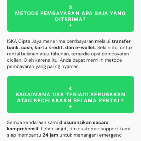
3
METODE PEMBAYARAN APA SAJA YANG
DITERIMA?
+
ISKA Cipta Jaya menerima pembayaran melalui
transfer
bank, cash, kartu kredit, dan e-wallet
. Selain itu, untuk
rental bulanan atau tahunan, tersedia opsi pembayaran
cicilan. Oleh karena itu, Anda dapat memilih metode
pembayaran yang paling nyaman.
4
BAGAIMANA JIKA TERJADI KERUSAKAN
ATAU KECELAKAAN SELAMA RENTAL?
+
Semua kendaraan kami
diasuransikan secara
komprehensif
. Lebih lanjut, tim customer support kami
siap membantu
24 jam
untuk menangani emergenc