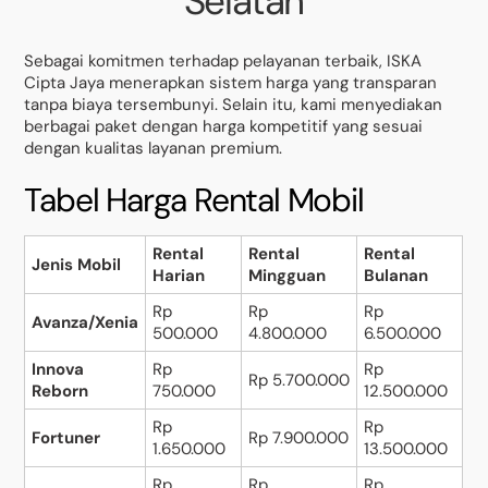
Selatan
Sebagai komitmen terhadap pelayanan terbaik, ISKA
Cipta Jaya menerapkan sistem harga yang transparan
tanpa biaya tersembunyi. Selain itu, kami menyediakan
berbagai paket dengan harga kompetitif yang sesuai
dengan kualitas layanan premium.
Tabel Harga Rental Mobil
Rental
Rental
Rental
Jenis Mobil
Harian
Mingguan
Bulanan
Rp
Rp
Rp
Avanza/Xenia
500.000
4.800.000
6.500.000
Innova
Rp
Rp
Rp 5.700.000
Reborn
750.000
12.500.000
Rp
Rp
Fortuner
Rp 7.900.000
1.650.000
13.500.000
Rp
Rp
Rp