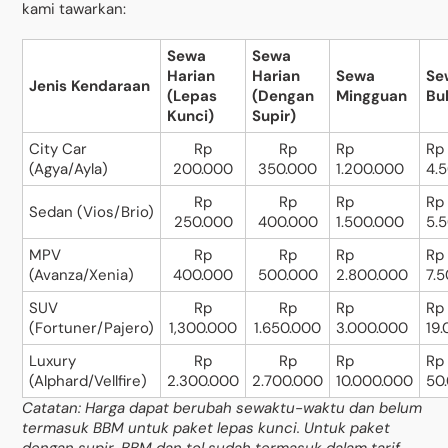
kami tawarkan:
Sewa
Sewa
Harian
Harian
Sewa
Se
Jenis Kendaraan
(Lepas
(Dengan
Mingguan
Bu
Kunci)
Supir)
City Car
Rp
Rp
Rp
Rp
(Agya/Ayla)
200.000
350.000
1.200.000
4.
Rp
Rp
Rp
Rp
Sedan (Vios/Brio)
250.000
400.000
1.500.000
5.
MPV
Rp
Rp
Rp
Rp
(Avanza/Xenia)
400.000
500.000
2.800.000
7.
SUV
Rp
Rp
Rp
Rp
(Fortuner/Pajero)
1,300.000
1.650.000
3.000.000
19
Luxury
Rp
Rp
Rp
Rp
(Alphard/Vellfire)
2.300.000
2.700.000
10.000.000
50
Catatan: Harga dapat berubah sewaktu-waktu dan belum
termasuk BBM untuk paket lepas kunci. Untuk paket
dengan supir, BBM dan tol sudah termasuk dalam tarif.