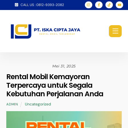
Skip
CALL US : 0812-9393-2082
to
content
Men
Mei 31, 2025
Rental Mobil Kemayoran
Terpercaya untuk Segala
Kebutuhan Perjalanan Anda
Uncategorized
ADMIN