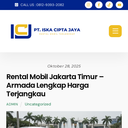
Skip
CALL US : 0812-9393-2082
to
content
Men
Oktober 28, 2025
Rental Mobil Jakarta Timur –
Armada Lengkap Harga
Terjangkau
Uncategorized
ADMIN