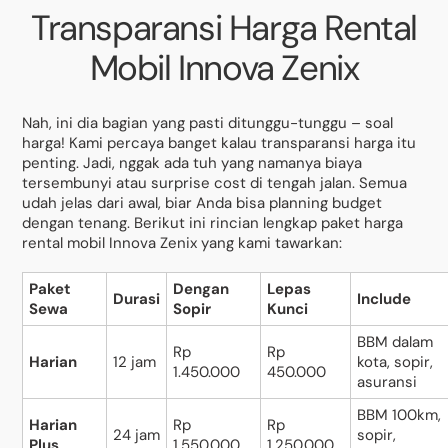
Transparansi Harga Rental
Mobil Innova Zenix
Nah, ini dia bagian yang pasti ditunggu-tunggu – soal
harga! Kami percaya banget kalau transparansi harga itu
penting. Jadi, nggak ada tuh yang namanya biaya
tersembunyi atau surprise cost di tengah jalan. Semua
udah jelas dari awal, biar Anda bisa planning budget
dengan tenang. Berikut ini rincian lengkap paket harga
rental mobil Innova Zenix yang kami tawarkan:
Paket
Dengan
Lepas
Durasi
Include
Sewa
Sopir
Kunci
BBM dalam
Rp
Rp
Harian
12 jam
kota, sopir,
1.450.000
450.000
asuransi
BBM 100km,
Harian
Rp
Rp
24 jam
sopir,
Plus
1.550.000
1.250.000