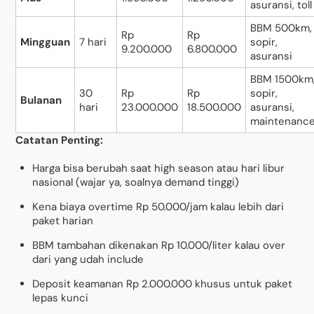
asuransi, toll
BBM 500km,
Rp
Rp
Mingguan
7 hari
sopir,
9.200.000
6.800.000
asuransi
BBM 1500km
30
Rp
Rp
sopir,
Bulanan
hari
23.000.000
18.500.000
asuransi,
maintenanc
Catatan Penting:
Harga bisa berubah saat high season atau hari libur
nasional (wajar ya, soalnya demand tinggi)
Kena biaya overtime Rp 50.000/jam kalau lebih dari
paket harian
BBM tambahan dikenakan Rp 10.000/liter kalau over
dari yang udah include
Deposit keamanan Rp 2.000.000 khusus untuk paket
lepas kunci