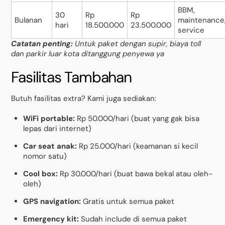
BBM,
30
Rp
Rp
Bulanan
maintenance
hari
18.500.000
23.500.000
service
Catatan penting:
Untuk paket dengan supir, biaya toll
dan parkir luar kota ditanggung penyewa ya
Fasilitas Tambahan
Butuh fasilitas extra? Kami juga sediakan:
WiFi portable:
Rp 50.000/hari (buat yang gak bisa
lepas dari internet)
Car seat anak:
Rp 25.000/hari (keamanan si kecil
nomor satu)
Cool box:
Rp 30.000/hari (buat bawa bekal atau oleh-
oleh)
GPS navigation:
Gratis untuk semua paket
Emergency kit:
Sudah include di semua paket