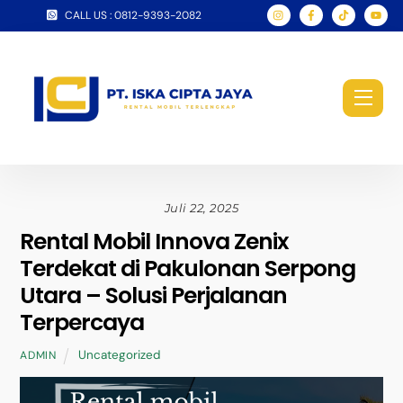
Skip
CALL US : 0812-9393-2082
to
content
Men
Juli 22, 2025
Rental Mobil Innova Zenix
Terdekat di Pakulonan Serpong
Utara – Solusi Perjalanan
Terpercaya
Uncategorized
ADMIN