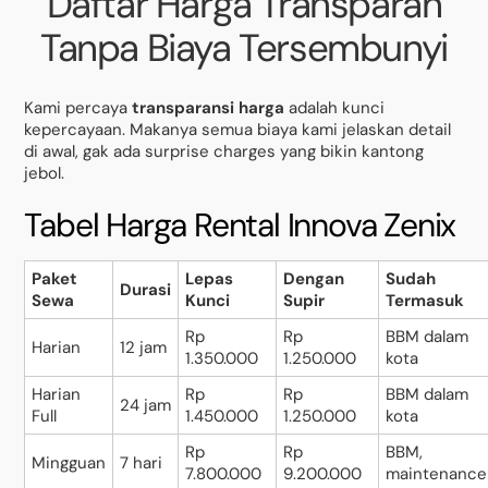
Daftar Harga Transparan
Tanpa Biaya Tersembunyi
Kami percaya
transparansi harga
adalah kunci
kepercayaan. Makanya semua biaya kami jelaskan detail
di awal, gak ada surprise charges yang bikin kantong
jebol.
Tabel Harga Rental Innova Zenix
Paket
Lepas
Dengan
Sudah
Durasi
Sewa
Kunci
Supir
Termasuk
Rp
Rp
BBM dalam
Harian
12 jam
1.350.000
1.250.000
kota
Harian
Rp
Rp
BBM dalam
24 jam
Full
1.450.000
1.250.000
kota
Rp
Rp
BBM,
Mingguan
7 hari
7.800.000
9.200.000
maintenance