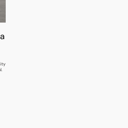
ta
ity
l.