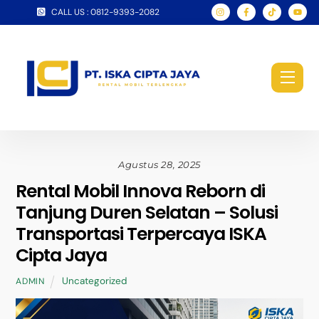
Skip
CALL US : 0812-9393-2082
to
content
Men
Agustus 28, 2025
Rental Mobil Innova Reborn di
Tanjung Duren Selatan – Solusi
Transportasi Terpercaya ISKA
Cipta Jaya
Uncategorized
ADMIN