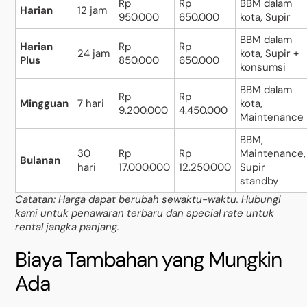
Rp
Rp
BBM dalam
Harian
12 jam
950.000
650.000
kota, Supir
BBM dalam
Harian
Rp
Rp
24 jam
kota, Supir +
Plus
850.000
650.000
konsumsi
BBM dalam
Rp
Rp
Mingguan
7 hari
kota,
9.200.000
4.450.000
Maintenance
BBM,
30
Rp
Rp
Maintenance,
Bulanan
hari
17.000.000
12.250.000
Supir
standby
Catatan: Harga dapat berubah sewaktu-waktu. Hubungi
kami untuk penawaran terbaru dan special rate untuk
rental jangka panjang.
Biaya Tambahan yang Mungkin
Ada