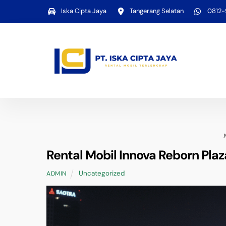
Skip
Iska Cipta Jaya
Tangerang Selatan
0812
to
content
Rental Mobil Innova Reborn Plaz
Uncategorized
ADMIN