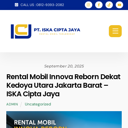
Skip
CALL US : 0812-9393-2082
to
content
Men
September 20, 2025
Rental Mobil Innova Reborn Dekat
Kedoya Utara Jakarta Barat –
ISKA Cipta Jaya
Uncategorized
ADMIN