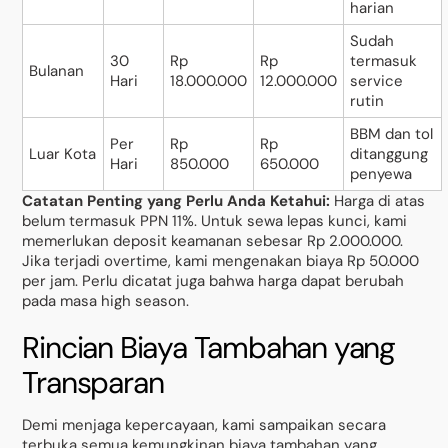
harian
Sudah
30
Rp
Rp
termasuk
Bulanan
Hari
18.000.000
12.000.000
service
rutin
BBM dan tol
Per
Rp
Rp
Luar Kota
ditanggung
Hari
850.000
650.000
penyewa
Catatan Penting yang Perlu Anda Ketahui:
Harga di atas
belum termasuk PPN 11%. Untuk sewa lepas kunci, kami
memerlukan deposit keamanan sebesar Rp 2.000.000.
Jika terjadi overtime, kami mengenakan biaya Rp 50.000
per jam. Perlu dicatat juga bahwa harga dapat berubah
pada masa high season.
Rincian Biaya Tambahan yang
Transparan
Demi menjaga kepercayaan, kami sampaikan secara
terbuka semua kemungkinan biaya tambahan yang