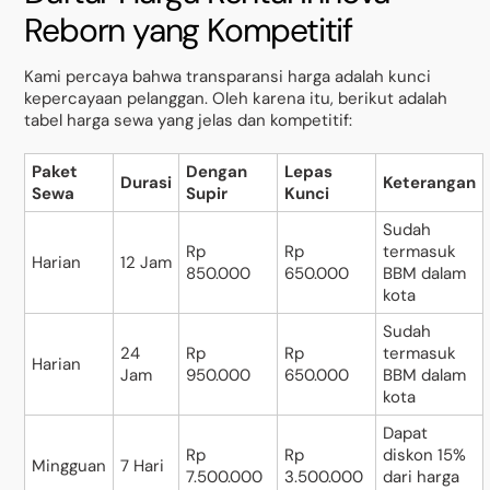
Reborn yang Kompetitif
Kami percaya bahwa transparansi harga adalah kunci
kepercayaan pelanggan. Oleh karena itu, berikut adalah
tabel harga sewa yang jelas dan kompetitif:
Paket
Dengan
Lepas
Durasi
Keterangan
Sewa
Supir
Kunci
Sudah
Rp
Rp
termasuk
Harian
12 Jam
850.000
650.000
BBM dalam
kota
Sudah
24
Rp
Rp
termasuk
Harian
Jam
950.000
650.000
BBM dalam
kota
Dapat
Rp
Rp
diskon 15%
Mingguan
7 Hari
7.500.000
3.500.000
dari harga