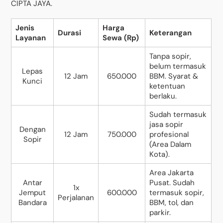
CIPTA JAYA.
Jenis
Harga
Durasi
Keterangan
Layanan
Sewa (Rp)
Tanpa sopir,
belum termasuk
Lepas
12 Jam
650.000
BBM. Syarat &
Kunci
ketentuan
berlaku.
Sudah termasuk
jasa sopir
Dengan
12 Jam
750.000
profesional
Sopir
(Area Dalam
Kota).
Area Jakarta
Antar
Pusat. Sudah
1x
Jemput
600.000
termasuk sopir,
Perjalanan
Bandara
BBM, tol, dan
parkir.