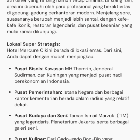
atmosfer yang tenang namun tetap dinamis. Di siang hari,
area ini dipenuhi oleh para profesional yang beraktivitas
di gedung-gedung perkantoran modern. Menjelang sore,
suasananya berubah menjadi lebih santai, dengan kafe-
kafe ikonik, restoran legendaris, dan pusat kesenian yang
mulai ramai dikunjungi.
Lokasi Super Strategis:
Hotel Mercure Cikini berada di lokasi emas. Dari sini,
Anda dapat dengan mudah menjangkau:
Pusat Bisnis:
Kawasan MH Thamrin, Jenderal
Sudirman, dan Kuningan yang menjadi pusat nadi
perekonomian Indonesia.
Pusat Pemerintahan:
Istana Negara dan berbagai
kantor kementerian berada dalam radius yang relatif
dekat.
Pusat Budaya dan Seni:
Taman Ismail Marzuki (TIM)
yang legendaris, Planetarium Jakarta, serta berbagai
galeri seni.
Pusat Kuliner:
Dari Gado-gado Bon-Bin yang