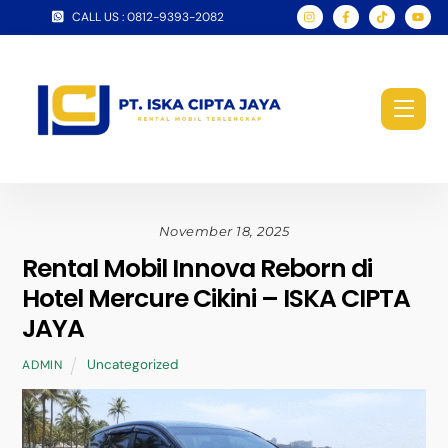
Skip
CALL US : 0812-9393-2082
to
content
Men
November 18, 2025
Rental Mobil Innova Reborn di
Hotel Mercure Cikini – ISKA CIPTA
JAYA
Uncategorized
ADMIN