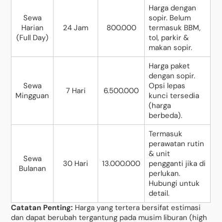
Harga dengan
Sewa
sopir. Belum
Harian
24 Jam
800.000
termasuk BBM,
(Full Day)
tol, parkir &
makan sopir.
Harga paket
dengan sopir.
Sewa
Opsi lepas
7 Hari
6.500.000
Mingguan
kunci tersedia
(harga
berbeda).
Termasuk
perawatan rutin
& unit
Sewa
30 Hari
13.000.000
pengganti jika di
Bulanan
perlukan.
Hubungi untuk
detail.
Catatan Penting:
Harga yang tertera bersifat estimasi
dan dapat berubah tergantung pada musim liburan (high