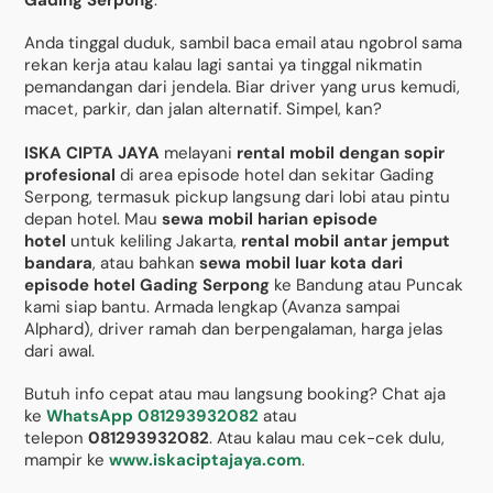
Anda tinggal duduk, sambil baca email atau ngobrol sama
rekan kerja atau kalau lagi santai ya tinggal nikmatin
pemandangan dari jendela. Biar driver yang urus kemudi,
macet, parkir, dan jalan alternatif. Simpel, kan?
ISKA CIPTA JAYA
melayani
rental mobil dengan sopir
profesional
di area episode hotel dan sekitar Gading
Serpong, termasuk pickup langsung dari lobi atau pintu
depan hotel. Mau
sewa mobil harian episode
hotel
untuk keliling Jakarta,
rental mobil antar jemput
bandara
, atau bahkan
sewa mobil luar kota dari
episode hotel Gading Serpong
ke Bandung atau Puncak
kami siap bantu. Armada lengkap (Avanza sampai
Alphard), driver ramah dan berpengalaman, harga jelas
dari awal.
Butuh info cepat atau mau langsung booking? Chat aja
ke
WhatsApp 081293932082
atau
telepon
081293932082
. Atau kalau mau cek-cek dulu,
mampir ke
www.iskaciptajaya.com
.