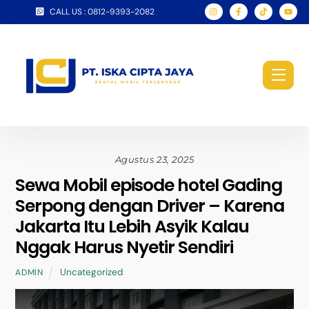
Skip
CALL US : 0812-9393-2082
to
content
Men
Agustus 23, 2025
Sewa Mobil episode hotel Gading
Serpong dengan Driver – Karena
Jakarta Itu Lebih Asyik Kalau
Nggak Harus Nyetir Sendiri
Uncategorized
ADMIN