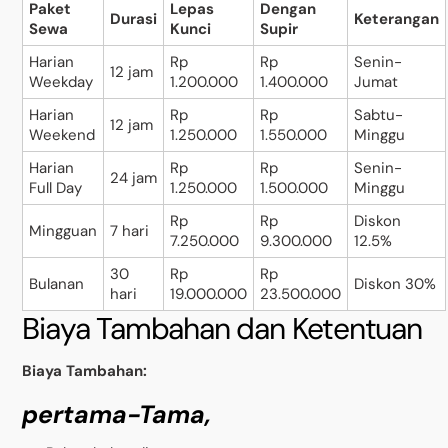
Paket
Lepas
Dengan
Durasi
Keterangan
Sewa
Kunci
Supir
Harian
Rp
Rp
Senin-
12 jam
Weekday
1.200.000
1.400.000
Jumat
Harian
Rp
Rp
Sabtu-
12 jam
Weekend
1.250.000
1.550.000
Minggu
Harian
Rp
Rp
Senin-
24 jam
Full Day
1.250.000
1.500.000
Minggu
Rp
Rp
Diskon
Mingguan
7 hari
7.250.000
9.300.000
12.5%
30
Rp
Rp
Bulanan
Diskon 30%
hari
19.000.000
23.500.000
Biaya Tambahan dan Ketentuan
Biaya Tambahan:
pertama-Tama,