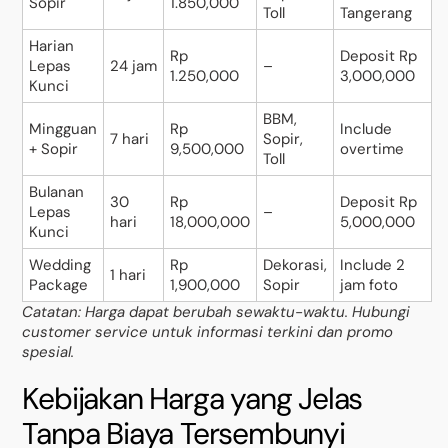
Sopir
1.850,000
Toll
Tangerang
Harian
Rp
Deposit Rp
Lepas
24 jam
–
1.250,000
3,000,000
Kunci
BBM,
Mingguan
Rp
Include
7 hari
Sopir,
+ Sopir
9,500,000
overtime
Toll
Bulanan
30
Rp
Deposit Rp
Lepas
–
hari
18,000,000
5,000,000
Kunci
Wedding
Rp
Dekorasi,
Include 2
1 hari
Package
1,900,000
Sopir
jam foto
Catatan: Harga dapat berubah sewaktu-waktu. Hubungi
customer service untuk informasi terkini dan promo
spesial.
Kebijakan Harga yang Jelas
Tanpa Biaya Tersembunyi