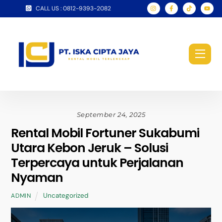
Skip
CALL US : 0812-9393-2082
to
content
Men
September 24, 2025
Rental Mobil Fortuner Sukabumi
Utara Kebon Jeruk – Solusi
Terpercaya untuk Perjalanan
Nyaman
Uncategorized
ADMIN