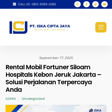
Skip
CALL US : 0812-9393-2082
to
content
Men
September 17, 2025
Rental Mobil Fortuner Siloam
Hospitals Kebon Jeruk Jakarta –
Solusi Perjalanan Terpercaya
Anda
Uncategorized
ADMIN