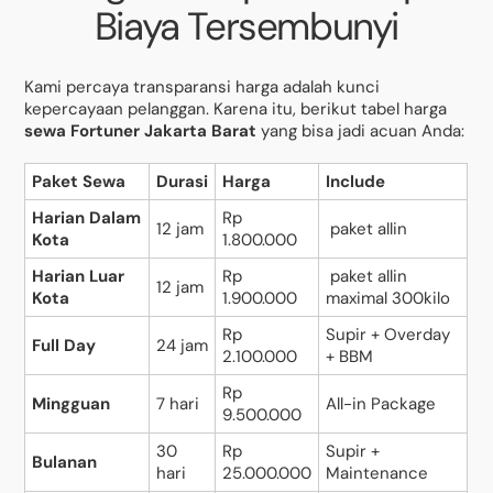
Biaya Tersembunyi
Kami percaya transparansi harga adalah kunci
kepercayaan pelanggan. Karena itu, berikut tabel harga
sewa Fortuner Jakarta Barat
yang bisa jadi acuan Anda:
Paket Sewa
Durasi
Harga
Include
Harian Dalam
Rp
12 jam
paket allin
Kota
1.800.000
Harian Luar
Rp
paket allin
12 jam
Kota
1.900.000
maximal 300kilo
Rp
Supir + Overday
Full Day
24 jam
2.100.000
+ BBM
Rp
Mingguan
7 hari
All-in Package
9.500.000
30
Rp
Supir +
Bulanan
hari
25.000.000
Maintenance