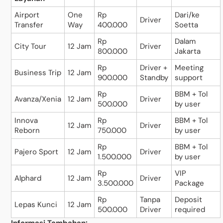
Airport
One
Rp
Dari/ke
Driver
Transfer
Way
400.000
Soetta
Rp
Dalam
City Tour
12 Jam
Driver
800.000
Jakarta
Rp
Driver +
Meeting
Business Trip
12 Jam
900.000
Standby
support
Rp
BBM + Tol
Avanza/Xenia
12 Jam
Driver
500.000
by user
Innova
Rp
BBM + Tol
12 Jam
Driver
Reborn
750.000
by user
Rp
BBM + Tol
Pajero Sport
12 Jam
Driver
1.500.000
by user
Rp
VIP
Alphard
12 Jam
Driver
3.500.000
Package
Rp
Tanpa
Deposit
Lepas Kunci
12 Jam
500.000
Driver
required
Informasi Tambahan: