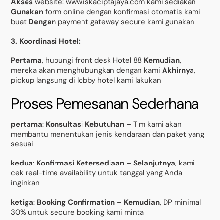
Akses
website: www.iskaciptajaya.com kami sediakan
Gunakan
form online dengan konfirmasi otomatis kami
buat
Dengan
payment gateway secure kami gunakan
3. Koordinasi Hotel:
Pertama
, hubungi front desk Hotel 88
Kemudian
,
mereka akan menghubungkan dengan kami
Akhirnya
,
pickup langsung di lobby hotel kami lakukan
Proses Pemesanan Sederhana
pertama
:
Konsultasi Kebutuhan
– Tim kami akan
membantu menentukan jenis kendaraan dan paket yang
sesuai
kedua
:
Konfirmasi Ketersediaan
–
Selanjutnya
, kami
cek real-time availability untuk tanggal yang Anda
inginkan
ketiga
:
Booking Confirmation
–
Kemudian
, DP minimal
30% untuk secure booking kami minta