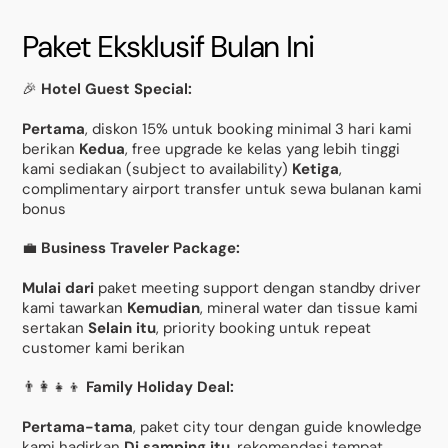
Paket Eksklusif Bulan Ini
🎉
Hotel Guest Special:
Pertama
, diskon 15% untuk booking minimal 3 hari kami
berikan
Kedua
, free upgrade ke kelas yang lebih tinggi
kami sediakan (subject to availability)
Ketiga
,
complimentary airport transfer untuk sewa bulanan kami
bonus
💼
Business Traveler Package:
Mulai dari
paket meeting support dengan standby driver
kami tawarkan
Kemudian
, mineral water dan tissue kami
sertakan
Selain itu
, priority booking untuk repeat
customer kami berikan
👨‍👩‍👧‍👦
Family Holiday Deal:
Pertama-tama
, paket city tour dengan guide knowledge
kami hadirkan
Di samping itu
, rekomendasi tempat