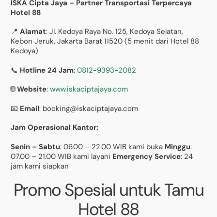
ISKA Cipta Jaya – Partner Transportasi Terpercaya
Hotel 88
📍
Alamat
: Jl. Kedoya Raya No. 125, Kedoya Selatan,
Kebon Jeruk, Jakarta Barat 11520 (5 menit dari Hotel 88
Kedoya)
📞
Hotline 24 Jam
:
0812-9393-2082
🌐
Website
:
www.iskaciptajaya.com
📧
Email
: booking@iskaciptajaya.com
Jam Operasional Kantor:
Senin – Sabtu
: 06.00 – 22.00 WIB kami buka
Minggu
:
07.00 – 21.00 WIB kami layani
Emergency Service
: 24
jam kami siapkan
Promo Spesial untuk Tamu
Hotel 88