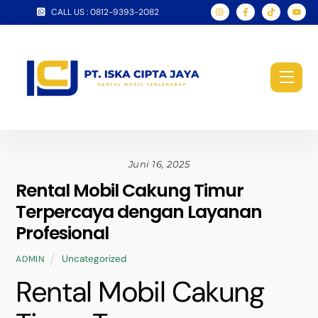
Skip
CALL US : 0812-9393-2082
to
content
Men
Juni 16, 2025
Rental Mobil Cakung Timur
Terpercaya dengan Layanan
Profesional
Uncategorized
ADMIN
Rental Mobil Cakung