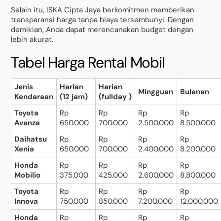
Selain itu, ISKA Cipta Jaya berkomitmen memberikan
transparansi harga tanpa biaya tersembunyi. Dengan
demikian, Anda dapat merencanakan budget dengan
lebih akurat.
Tabel Harga Rental Mobil
Jenis
Harian
Harian
Mingguan
Bulanan
Kendaraan
(12 jam)
(fullday )
Toyota
Rp
Rp
Rp
Rp
Avanza
650.000
700.000
2.500.000
8.500.000
Daihatsu
Rp
Rp
Rp
Rp
Xenia
650.000
700.000
2.400.000
8.200.000
Honda
Rp
Rp
Rp
Rp
Mobilio
375.000
425.000
2.600.000
8.800.000
Toyota
Rp
Rp
Rp
Rp
Innova
750.000
850.000
7.200.000
12.000.000
Honda
Rp
Rp
Rp
Rp