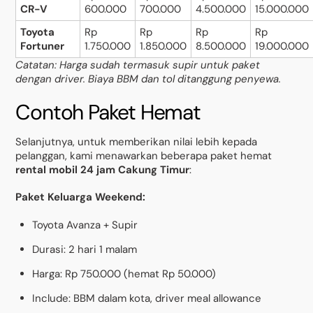
CR-V
600.000
700.000
4.500.000
15.000.000
Toyota
Rp
Rp
Rp
Rp
Fortuner
1.750.000
1.850.000
8.500.000
19.000.000
Catatan: Harga sudah termasuk supir untuk paket
dengan driver. Biaya BBM dan tol ditanggung penyewa.
Contoh Paket Hemat
Selanjutnya, untuk memberikan nilai lebih kepada
pelanggan, kami menawarkan beberapa paket hemat
rental mobil 24 jam Cakung Timur
:
Paket Keluarga Weekend:
Toyota Avanza + Supir
Durasi: 2 hari 1 malam
Harga: Rp 750.000 (hemat Rp 50.000)
Include: BBM dalam kota, driver meal allowance