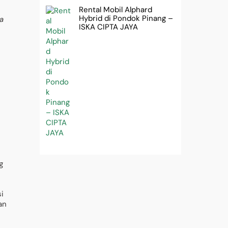
Rental Mobil Alphard
Hybrid di Pondok Pinang –
a
ISKA CIPTA JAYA
g
si
an