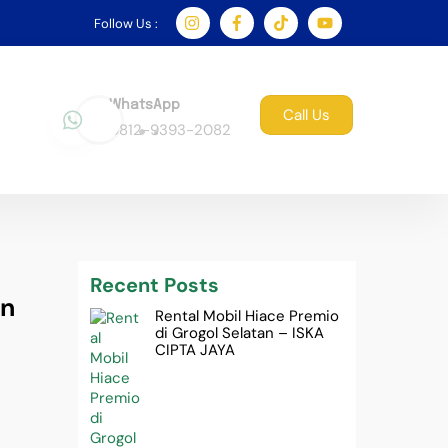
Follow Us :
WhatsApp
Call Us
0812-9393-2082
Recent Posts
an
Rental Mobil Hiace Premio
di Grogol Selatan – ISKA
CIPTA JAYA