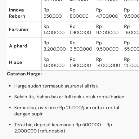
Innova
Rp
Rp
Rp
Rp
Reborn
650.000
800.000
4.700.000
9.500
Rp
Rp
Rp
Rp
Fortuner
1.400.000
1.900.000
9.200.000
19.000
Rp
Rp
Rp
Rp
Alphard
3.200.000
3.500.000
9.500.000
55.00
Rp
Rp
Rp
Rp
Hiace
1.800.000
1.900.000
14.000.000
25.00
Catatan Harga:
Harga sudah termasuk asuransi all risk
Selain itu, bahan bakar full tank untuk rental harian
Kemudian, overtime Rp 25.000/jam untuk rental
dengan supir
Terakhir, deposit keamanan Rp 500.000 – Rp
2.000.000 (refundable)