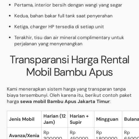
Pertama, interior bersih dengan wangi yang segar
Kedua, bahan bakar full tank saat penyerahan
Ketiga, charger HP tersedia di setiap unit
Terakhir, tisu dan air mineral complimentary untuk
perjalanan yang menyenangkan
Transparansi Harga Rental
Mobil Bambu Apus
Kami menerapkan sistem harga yang transparan tanpa
biaya tersembunyi. Oleh karena itu, berikut contoh paket
harga
sewa mobil Bambu Apus Jakarta Timur
:
Harian (12
Harian +
Jenis Mobil
Mingguan
Bulan
Jam)
Supir
Rp
Rp
Rp
Rp
Avanza/Xenia
300.000
450.000
1.800.000
6.500.