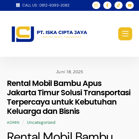
Skip
CALL US : 0812-9393-2082
to
content
Men
Juni 18, 2025
Rental Mobil Bambu Apus
Jakarta Timur Solusi Transportasi
Terpercaya untuk Kebutuhan
Keluarga dan Bisnis
Uncategorized
ADMIN
Rental Mobil Bambu