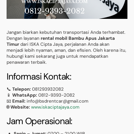
Jangan biarkan kebutuhan transportasi Anda terhambat.
Dengan layanan
rental mobil Bambu Apus Jakarta
Timur
dari ISKA Cipta Jaya, perjalanan Anda akan
menjadi lebih nyaman, aman, dan efisien. Oleh karena itu,
hubungi kami sekarang juga untuk mendapatkan
penawaran terbaik.
Informasi Kontak:
📞
Telepon:
081293932082
📱
WhatsApp:
0812-9393-2082
📧
Email:
info@bsdrentcar@gmail.com
🌐
Website:
www.iskaciptajaya.com
Jam Operasional:
Senin – Jumat:
07.00 – 21.00 WIB