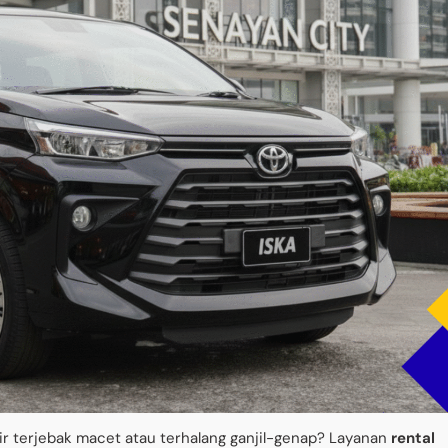
ir terjebak macet atau terhalang ganjil-genap? Layanan
rental