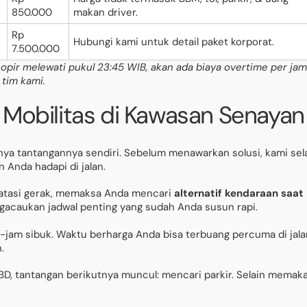
850.000
makan driver.
Rp
Hubungi kami untuk detail paket korporat.
7.500.000
opir melewati pukul 23:45 WIB, akan ada biaya overtime per jam
 tim kami.
obilitas di Kawasan Senayan
nya tantangannya sendiri. Sebelum menawarkan solusi, kami sel
Anda hadapi di jalan.
atasi gerak, memaksa Anda mencari
alternatif kendaraan saat
ngacaukan jadwal penting yang sudah Anda susun rapi.
m-jam sibuk. Waktu berharga Anda bisa terbuang percuma di jala
.
CBD, tantangan berikutnya muncul: mencari parkir. Selain memak