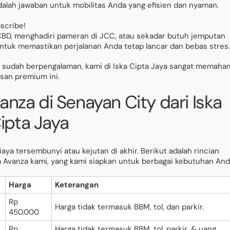
adalah jawaban untuk mobilitas Anda yang efisien dan nyaman.
bscribe!
SCBD, menghadiri pameran di JCC, atau sekadar butuh jemputan
 untuk memastikan perjalanan Anda tetap lancar dan bebas stres.
 sudah berpengalaman, kami di Iska Cipta Jaya sangat memaha
san premium ini.
anza di Senayan City dari Iska
ipta Jaya
aya tersembunyi atau kejutan di akhir. Berikut adalah rincian
wa Avanza kami, yang kami siapkan untuk berbagai kebutuhan And
Harga
Keterangan
Rp
Harga tidak termasuk BBM, tol, dan parkir.
450.000
Rp
Harga tidak termasuk BBM, tol, parkir, & uang