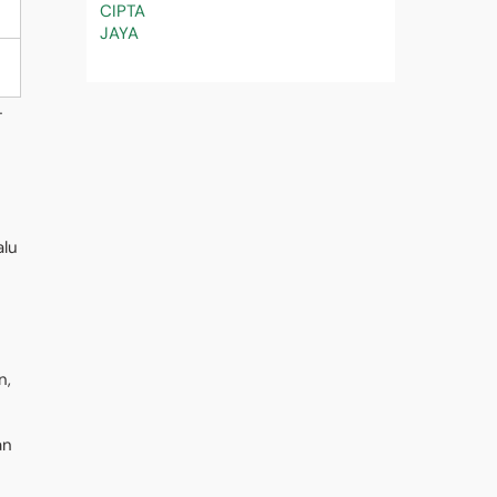
.
alu
n,
an