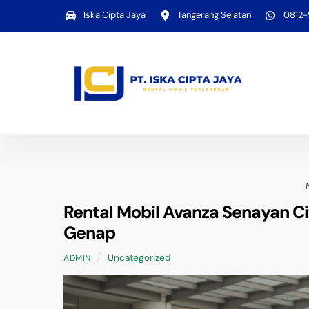
Skip
Iska Cipta Jaya
Tangerang Selatan
0812
to
content
Rental Mobil Avanza Senayan Ci
Genap
Uncategorized
ADMIN