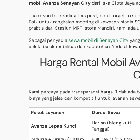
mobil Avanza Senayan City
dari Iska Cipta Jaya 
Thank you for reading this post, don't forget to su
Baik untuk rangkaian meeting di kawasan bisnis 
praktis dari Stasiun MRT Istora Mandiri, kami ada
Sebagai penyedia
sewa mobil di Senayan City
yang
seluk-beluk mobilitas dan kebutuhan Anda di kawa
Harga Rental Mobil Av
C
Kami percaya pada transparansi harga. Tidak ada bi
biaya yang jelas dan kompetitif untuk layanan se
Paket Layanan
Durasi Sewa
Harian (Mengikuti
Avanza Lepas Kunci
Tanggal)
Avanza + Driver (Dalam
Full Day (s/d 23:45