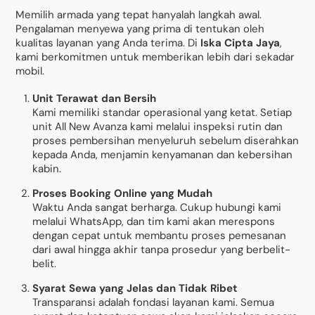
Memilih armada yang tepat hanyalah langkah awal.
Pengalaman menyewa yang prima di tentukan oleh
kualitas layanan yang Anda terima. Di
Iska Cipta Jaya
,
kami berkomitmen untuk memberikan lebih dari sekadar
mobil.
Unit Terawat dan Bersih
Kami memiliki standar operasional yang ketat. Setiap
unit All New Avanza kami melalui inspeksi rutin dan
proses pembersihan menyeluruh sebelum diserahkan
kepada Anda, menjamin kenyamanan dan kebersihan
kabin.
Proses Booking Online yang Mudah
Waktu Anda sangat berharga. Cukup hubungi kami
melalui WhatsApp, dan tim kami akan merespons
dengan cepat untuk membantu proses pemesanan
dari awal hingga akhir tanpa prosedur yang berbelit-
belit.
Syarat Sewa yang Jelas dan Tidak Ribet
Transparansi adalah fondasi layanan kami. Semua