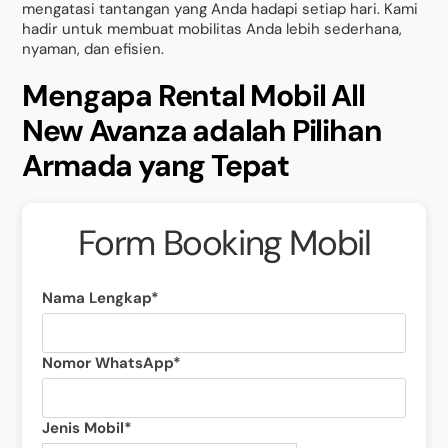
mengatasi tantangan yang Anda hadapi setiap hari. Kami
hadir untuk membuat mobilitas Anda lebih sederhana,
nyaman, dan efisien.
Mengapa Rental Mobil All
New Avanza adalah Pilihan
Armada yang Tepat
Form Booking Mobil
Nama Lengkap*
Nomor WhatsApp*
Jenis Mobil*