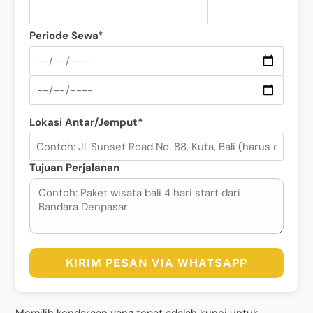
Periode Sewa*
Lokasi Antar/Jemput*
Tujuan Perjalanan
KIRIM PESAN VIA WHATSAPP