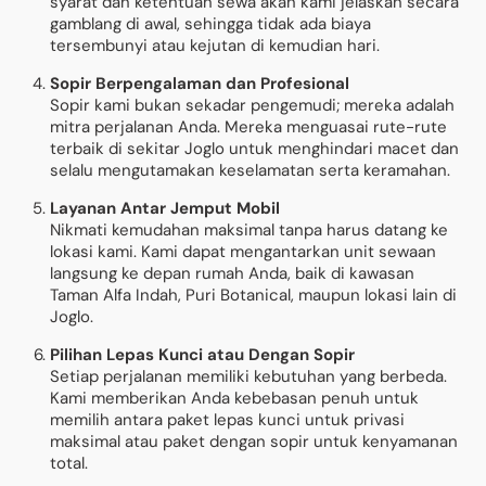
syarat dan ketentuan sewa akan kami jelaskan secara
gamblang di awal, sehingga tidak ada biaya
tersembunyi atau kejutan di kemudian hari.
Sopir Berpengalaman dan Profesional
Sopir kami bukan sekadar pengemudi; mereka adalah
mitra perjalanan Anda. Mereka menguasai rute-rute
terbaik di sekitar Joglo untuk menghindari macet dan
selalu mengutamakan keselamatan serta keramahan.
Layanan Antar Jemput Mobil
Nikmati kemudahan maksimal tanpa harus datang ke
lokasi kami. Kami dapat mengantarkan unit sewaan
langsung ke depan rumah Anda, baik di kawasan
Taman Alfa Indah, Puri Botanical, maupun lokasi lain di
Joglo.
Pilihan Lepas Kunci atau Dengan Sopir
Setiap perjalanan memiliki kebutuhan yang berbeda.
Kami memberikan Anda kebebasan penuh untuk
memilih antara paket lepas kunci untuk privasi
maksimal atau paket dengan sopir untuk kenyamanan
total.