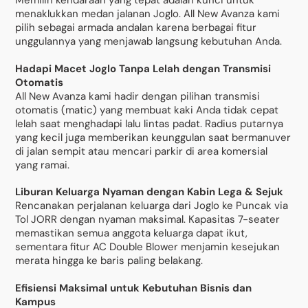
Memilih kendaraan yang tepat adalah kunci untuk
menaklukkan medan jalanan Joglo. All New Avanza kami
pilih sebagai armada andalan karena berbagai fitur
unggulannya yang menjawab langsung kebutuhan Anda.
Hadapi Macet Joglo Tanpa Lelah dengan Transmisi
Otomatis
All New Avanza kami hadir dengan pilihan transmisi
otomatis (matic) yang membuat kaki Anda tidak cepat
lelah saat menghadapi lalu lintas padat. Radius putarnya
yang kecil juga memberikan keunggulan saat bermanuver
di jalan sempit atau mencari parkir di area komersial
yang ramai.
Liburan Keluarga Nyaman dengan Kabin Lega & Sejuk
Rencanakan perjalanan keluarga dari Joglo ke Puncak via
Tol JORR dengan nyaman maksimal. Kapasitas 7-seater
memastikan semua anggota keluarga dapat ikut,
sementara fitur AC Double Blower menjamin kesejukan
merata hingga ke baris paling belakang.
Efisiensi Maksimal untuk Kebutuhan Bisnis dan
Kampus