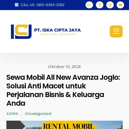
Skip
CALL US : 0812-9393-2082
to
content
Men
Oktober 15, 2025
Sewa Mobil All New Avanza Joglo:
Solusi Anti Macet untuk
Perjalanan Bisnis & Keluarga
Anda
Uncategorized
ADMIN