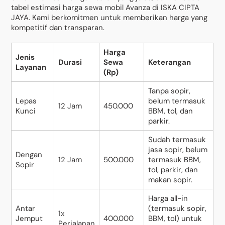
tabel estimasi harga sewa mobil Avanza di ISKA CIPTA
JAYA. Kami berkomitmen untuk memberikan harga yang
kompetitif dan transparan.
Harga
Jenis
Durasi
Sewa
Keterangan
Layanan
(Rp)
Tanpa sopir,
Lepas
belum termasuk
12 Jam
450.000
Kunci
BBM, tol, dan
parkir.
Sudah termasuk
jasa sopir, belum
Dengan
12 Jam
500.000
termasuk BBM,
Sopir
tol, parkir, dan
makan sopir.
Harga all-in
Antar
(termasuk sopir,
1x
Jemput
400.000
BBM, tol) untuk
Perjalanan