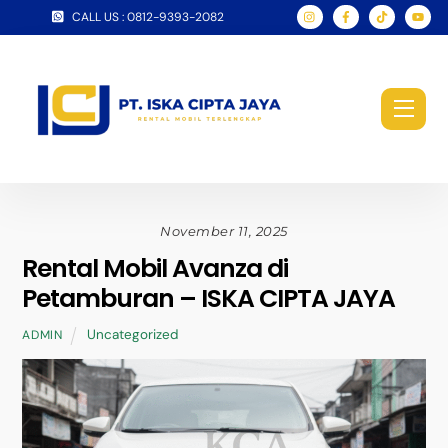
Skip
CALL US : 0812-9393-2082
to
content
Men
November 11, 2025
Rental Mobil Avanza di
Petamburan – ISKA CIPTA JAYA
Uncategorized
ADMIN