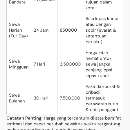
Bandara
tujuan dalam
kota.
Bisa lepas kunci
Sewa
atau dengan
Harian
24 Jam
850.000
sopir (syarat &
(Full Day)
ketentuan
berlaku).
Harga lebih
hemat untuk
Sewa
7 Hari
3.500.000
sewa jangka
Mingguan
panjang, opsi
lepas kunci.
Paket korporat &
pribadi,
Sewa
30 Hari
7.500.000
termasuk
Bulanan
perawatan rutin
& unit pengganti.
Catatan Penting:
Harga yang tercantum di atas bersifat
estimasi dan dapat berubah sewaktu-waktu tergantung
pada ketersediaan unit, periode sewa (
high