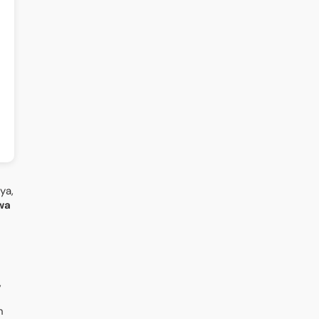
ya,
wa
,
n