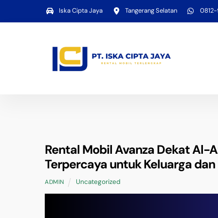
Skip
Iska Cipta Jaya
Tangerang Selatan
0812
to
content
Rental Mobil Avanza Dekat Al-A
Terpercaya untuk Keluarga dan 
Uncategorized
ADMIN